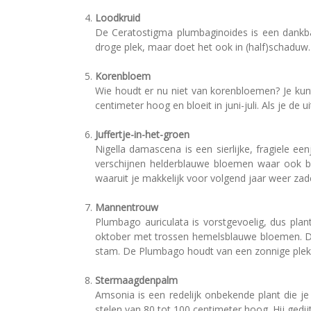
Loodkruid
De Ceratostigma plumbaginoides is een dankba
droge plek, maar doet het ook in (half)schaduw.
Korenbloem
Wie houdt er nu niet van korenbloemen? Je kun
centimeter hoog en bloeit in juni-juli. Als je 
Juffertje-in-het-groen
Nigella damascena is een sierlijke, fragiele ee
verschijnen helderblauwe bloemen waar ook b
waaruit je makkelijk voor volgend jaar weer zad
Mannentrouw
Plumbago auriculata is vorstgevoelig, dus plan
oktober met trossen hemelsblauwe bloemen. De
stam. De Plumbago houdt van een zonnige plek 
Stermaagdenpalm
Amsonia is een redelijk onbekende plant die je
stelen van 80 tot 100 centimeter hoog. Hij ged