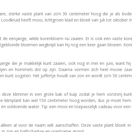
re, sterke vaste plant van zo’n 30 centimeter hoog die je als bod
 Loodkruid heeft mooi, lichtgroen blad en bloeit van juli tot oktober
t de eenjarige, wilde korenbloem nu zaaien. Er is ook een vaste k
de uitgebloeide bloemen wegknipt kan hij nog een keer gaan bloeien. 
njarige die je makkelijk kunt zaaien, ook nog in mei en juni, want hi
ijen en hommels dol op zijn. Daarna vormen zich heel mooie zaa
en kunt oogsten. Het juffertje houdt van zon en wordt zo’n 50 centim
t deze klimmer in een grote bak of kuip zodat je hem vorstvrij kun
 klimplant kan wel 150 centimeter hoog worden, dus je moet hem d
en voldoende water. Tip: een mooi en toepasselijk cadeau voor een h
 alleen al voor de naam wilt aanschaffen. Deze vaste plant bloeit in
ijt in zon en halfschaduw en voedzame grond.