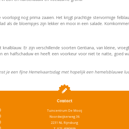
voorlopig nog prima zaaien. Het krijgt prachtige stervormige felbl
blad als de bloempjes zijn lekker en mooi in een salade. Komkomme
t knalblauw. Er zijn verschillende soorten Gentiana, van kleine, vroe
n zon en halfschaduw en heeft een voorkeur voor niet te natte, goed
st je een fijne Hemelvaartsdag met hopelijk een hemelsblauwe luc
Contact
0
Tuincentrum De Mooij
0
Noordwijkerweg 36
0
2231 NL Rijnsburg
0
T.
071-4080959