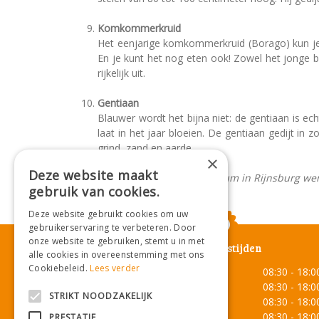
Komkommerkruid
Het eenjarige komkommerkruid (Borago) kun je 
En je kunt het nog eten ook! Zowel het jonge 
rijkelijk uit.
Gentiaan
Blauwer wordt het bijna niet: de gentiaan is ech
laat in het jaar bloeien. De gentiaan gedijt i
grind, zand en aarde.
×
Deze website maakt
Het hele team van ons tuincentrum in Rijnsburg wen
gebruik van cookies.
Deze website gebruikt cookies om uw
gebruikerservaring te verbeteren. Door
onze website te gebruiken, stemt u in met
Openingstijden
alle cookies in overeenstemming met ons
Cookiebeleid.
Lees verder
Maandag
08:30 - 18:0
Dinsdag
08:30 - 18:0
STRIKT NOODZAKELIJK
Woensdag
08:30 - 18:0
Donderdag
08:30 - 18:0
PRESTATIE