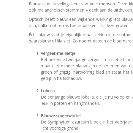
Blauw is de lievelingskleur van veel mensen. Deze k
ook melancholisch stemmen – denk aan de uitdrukking
Optisch heeft blauw een wijkende werking; iets blauws
tuin, balkon of terras toe te passen lijkt deze groter.
Écht blauw vind je eigenlijk maar zelden in de natuur.
paarsblauw of lila ziet. Zo noemt de een de bloemaren v
Vergeet-me-nietje
Het bekende tweejarige vergeet-me-nietje bloeit 
maar niet minder blauw zijn de bloemen van de 
groen of grijzig, hartvormig blad en staat het 
gedijt in halfschaduw.
Lobelia
De eenjarige blauwe lobelia, die je nu volop en v
leuk in potten en hangmanden.
Blauwe smeerwortel
De Symphytum azureum bloeit in het voorjaar 
licht vochtige grond.