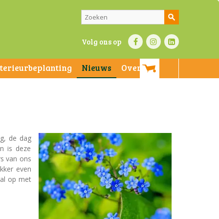
Volg ons op
nterieurbeplanting
Nieuws
Over ons
g, de dag
n is deze
rs van ons
ekker even
ral op met