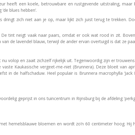
leur heeft een koele, betrouwbare en rustgevende uitstraling, maar
 ‘de blues hebben’.
 dringt zich niet aan je op, maar lijkt zich juist terug te trekken.
 De tint neigt vaak naar paars, omdat er ook wat rood in zit. Bovendie
an de lavendel blauw, terwijl de ander ervan overtuigd is dat ze paars
nu volop en zaait zichzelf rijkelijk uit. Tegenwoordig zijn er trouwe
vaste Kaukasische vergeet-me-niet (Brunnera). Deze bloeit van apri
liefst in de halfschaduw. Heel populair is Brunnera macrophylla ‘Jack
oordelig geprijst in ons tuincentrum in Rijnsburg bij de afdeling 'perkg
met hemelsblauwe bloemen en wordt zo’n 60 centimeter hoog. Hij h