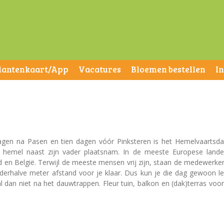
lantenkaart/App
Vacatures
Bloemen bestellen
I
agen na Pasen en tien dagen vóór Pinksteren is het Hemelvaartsda
hemel naast zijn vader plaatsnam. In de meeste Europese lande
d en België. Terwijl de meeste mensen vrij zijn, staan de medewerke
derhalve meter afstand voor je klaar. Dus kun je die dag gewoon l
l dan niet na het dauwtrappen. Fleur tuin, balkon en (dak)terras voo