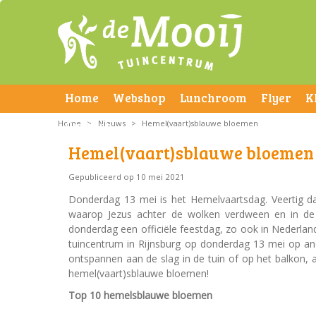
Home
Webshop
Lunchroom
Flyer
K
Home
Contact
>
Nieuws
>
Hemel(vaart)sblauwe bloemen
Hemel(vaart)sblauwe bloemen
Gepubliceerd op
10 mei 2021
Donderdag 13 mei is het Hemelvaartsdag. Veertig d
waarop Jezus achter de wolken verdween en in de 
donderdag een officiële feestdag, zo ook in Nederlan
tuincentrum in Rijnsburg op donderdag 13 mei op an
ontspannen aan de slag in de tuin of op het balkon, a
hemel(vaart)sblauwe bloemen!
Top 10 hemelsblauwe bloemen