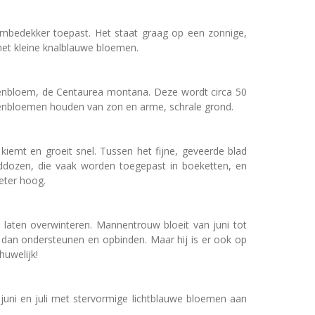
embedekker toepast. Het staat graag op een zonnige,
 met kleine knalblauwe bloemen.
orenbloem, de Centaurea montana. Deze wordt circa 50
Korenbloemen houden van zon en arme, schrale grond.
j kiemt en groeit snel. Tussen het fijne, geveerde blad
ddozen, die vaak worden toegepast in boeketten, en
eter hoog.
t laten overwinteren. Mannentrouw bloeit van juni tot
an ondersteunen en opbinden. Maar hij is er ook op
uwelijk!
 juni en juli met stervormige lichtblauwe bloemen aan