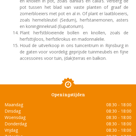
en knollen in pot, zoals dahlia’s en calla’s. Verberg de
pot tussen het blad van vaste planten of graaf de
zomerbloeiers met pot en al in. Of plant er laatbloeiers,
zoals hemelsleutel (Sedum), herfstanemonen, asters
en koninginnekruid (Eupatorium).
Plant herfstbloeiende bollen en knollen, zoals de
herfsttijloos, herfstkrokus en madonnalelie.
Houd de uitverkoop in ons tuincentrum in Rijnsburg in
de gaten voor voordelig geprijsde tuinmeubels en fijne
accessoires voor tuin, (dak)terras en balkon.
Openingstijden
Maandag
08:30 - 18:00
Dinsdag
08:30 - 18:00
Woensdag
08:30 - 18:00
Donderdag
08:30 - 18:00
Vrijdag
08:30 - 18:00