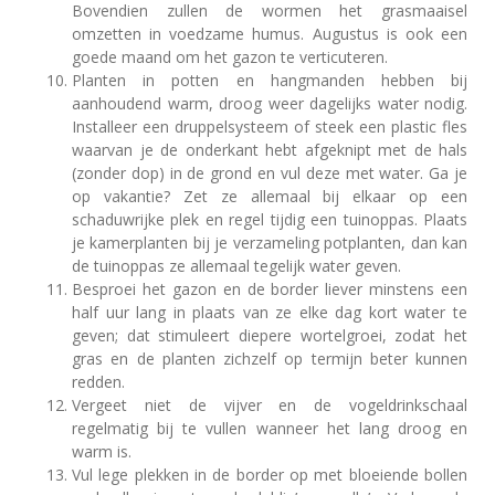
Bovendien zullen de wormen het grasmaaisel
omzetten in voedzame humus. Augustus is ook een
goede maand om het gazon te verticuteren.
Planten in potten en hangmanden hebben bij
aanhoudend warm, droog weer dagelijks water nodig.
Installeer een druppelsysteem of steek een plastic fles
waarvan je de onderkant hebt afgeknipt met de hals
(zonder dop) in de grond en vul deze met water. Ga je
op vakantie? Zet ze allemaal bij elkaar op een
schaduwrijke plek en regel tijdig een tuinoppas. Plaats
je kamerplanten bij je verzameling potplanten, dan kan
de tuinoppas ze allemaal tegelijk water geven.
Besproei het gazon en de border liever minstens een
half uur lang in plaats van ze elke dag kort water te
geven; dat stimuleert diepere wortelgroei, zodat het
gras en de planten zichzelf op termijn beter kunnen
redden.
Vergeet niet de vijver en de vogeldrinkschaal
regelmatig bij te vullen wanneer het lang droog en
warm is.
Vul lege plekken in de border op met bloeiende bollen