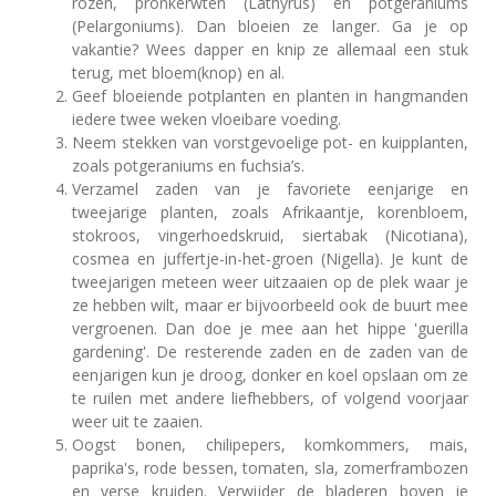
rozen, pronkerwten (Lathyrus) en potgeraniums
(Pelargoniums). Dan bloeien ze langer. Ga je op
vakantie? Wees dapper en knip ze allemaal een stuk
terug, met bloem(knop) en al.
Geef bloeiende potplanten en planten in hangmanden
iedere twee weken vloeibare voeding.
Neem stekken van vorstgevoelige pot- en kuipplanten,
zoals potgeraniums en fuchsia’s.
Verzamel zaden van je favoriete eenjarige en
tweejarige planten, zoals Afrikaantje, korenbloem,
stokroos, vingerhoedskruid, siertabak (Nicotiana),
cosmea en juffertje-in-het-groen (Nigella). Je kunt de
tweejarigen meteen weer uitzaaien op de plek waar je
ze hebben wilt, maar er bijvoorbeeld ook de buurt mee
vergroenen. Dan doe je mee aan het hippe 'guerilla
gardening'. De resterende zaden en de zaden van de
eenjarigen kun je droog, donker en koel opslaan om ze
te ruilen met andere liefhebbers, of volgend voorjaar
weer uit te zaaien.
Oogst bonen, chilipepers, komkommers, mais,
paprika's, rode bessen, tomaten, sla, zomerframbozen
en verse kruiden. Verwijder de bladeren boven je