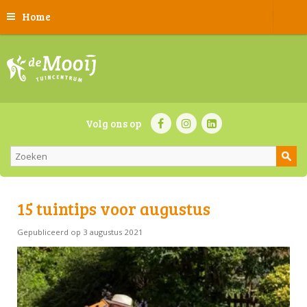
Home
Volg ons op
15 tuintips voor augustus
Gepubliceerd op
3 augustus 2021