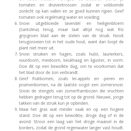
tomaten en druiventrossen zodat er voldoende
zonlicht op kan vallen en ze goed kunnen rijpen. Geef
tomaten ook regelmatig water en voeding.
Snoei uitgebloeide lavendel en heiligenbloem
(Santolina) terug, maar laat altijd nog wat fris
grijsgroen blad aan de stelen van de struik. Nooit
terugsnoeien tot in het oude hout, want dan loopt de
plant niet meer uit.
Snoei struiken en hagen, zoals hulst, laurierkers,
vuurdoorn, meidoorn, beukhaag en liguster, in vorm.
Doe dit op een bewolkte dag, om te voorkomen dat
het blad door de zon verbrandt.
Geef fruitbomen, zoals lei-appels en -peren en
pruimenbomen, na de laatste oogst een zomersnoei.
Snoei de stengels van zomerframbozen die vruchten
hebben gedragen terug tot op de grond. Nieuwe, jonge
takken van de struik kun je opbinden.
Maai het gras wat minder vaak en op een hogere
stand. Doe dit op een bewolkte, droge dag of in de
avond. Strooi een laag van het droge maaisel in de
borders, zodat de grond regenwater langer vast houdt.