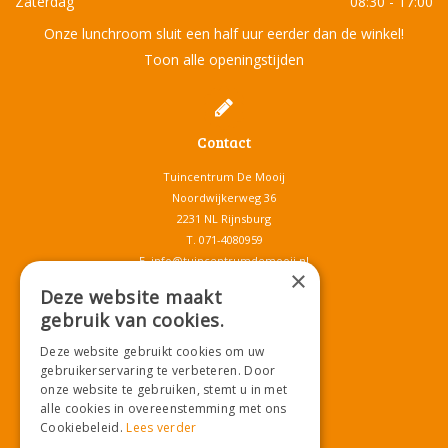
Zaterdag
08:30 - 17:00
Onze lunchroom sluit een half uur eerder dan de winkel!
Toon alle openingstijden
Contact
Tuincentrum De Mooij
Noordwijkerweg 36
2231 NL Rijnsburg
T.
071-4080959
E.
info@tuincentrumdemooij.nl
×
Deze website maakt
gebruik van cookies.
Download onze App!
Deze website gebruikt cookies om uw
gebruikerservaring te verbeteren. Door
onze website te gebruiken, stemt u in met
alle cookies in overeenstemming met ons
Cookiebeleid.
Lees verder