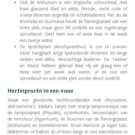
Ook de Anthurium is een tropische schoonheid, met
fraai glanzend blad en witte, felrode, zacht rode of
oranje bloemen (eigenlijk de schutbladeren). Net als de
Bromelia en Guzmania houdt de flamingoplant van een
lichte plek, maar geen fel zonlicht en een regelmatige
sproeibeurt. Geef hem een of twee keer in de week
een beetje water.
De lipstickplant (Aeschynanthus) is om te zoenen.
Deze hangplant krijgt lipstockrode bloemen en lange
ranken met dikke, vleesachtige bladeren. De 'Twister'
en 'Rasta' hebben gekruld blad. Hij wil graag een of
twee keer per week wat water, af en toe een
sproeibeurt en een lichte plek zonder direct zonlicht.
Herfstpracht in een vaas
Maak een gloedvolle herfstcombinatie met chrysanten,
alstroemeria's, dahlia's, takjes met oranje lampionnetjes van
de lampionplant (Physalis), rozenbottels, bessentakjes van
de hertshooi (Hypericum), de bloemen van de flamingoplant
(Anthurium) en zonnebloemen. Struin hiervoor je eigen tuin,
(dak)terras of balkon af of kom langs in ons tuincentrum in