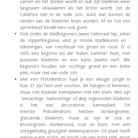
samen als het donker wordt en laat zijn bladeren weer
langzaam uitwaaieren als het lichter wordt. Zet de
Calathea niet in de volle zon, want dan kunnen de
randen van de bladeren bruin worden. Af en toe een
sproeibeurt bevalt hem ook goed.
Ook onder de bladbegonia's (weer helemaal hip, zeker
de stippenbegonia) vind je mooie bladkleuren en -
tekeningen, van roestbruin tot groen en rood. Er is
zelfs een begonia rex die 'Indian Summer' heet, met
purperen bladeren en een bijna zwarte nerf. Alle
begonia's houden van vochtige grond en een lichte
plek, maar niet van volle zon.
Met een Philodendron haal je een vleugje jungle in
huis. Er zijn heel veel soorten, die hangen of klimmen,
maar ook staande exemplaren met een stam. Met zijn
leerachtige, hartvormige of diep ingesneden bladeren
is het een decoratieve kamerplant. De
meeste Philodendrons hebben donkergroene,
glanzende bladeren, maar ze zijn er ook in
limoengroen, donkerrood, roze en bont, met een
onregelmatig goudgeel vlekkenpatroon. De plant heeft
weinig water nodig. Hij houdt van een lichte plek, maar