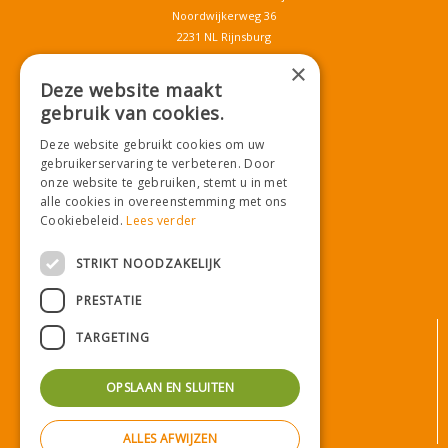
Noordwijkerweg 36
2231 NL Rijnsburg
T.
071-4080959
×
E.
info@tuincentrumdemooij.nl
Deze website maakt
gebruik van cookies.
Deze website gebruikt cookies om uw
Download onze App!
gebruikerservaring te verbeteren. Door
onze website te gebruiken, stemt u in met
alle cookies in overeenstemming met ons
Cookiebeleid.
Lees verder
STRIKT NOODZAKELIJK
PRESTATIE
© Tuincentrum De Mooij
TARGETING
Algemene voorwaarden
Privacy statement
OPSLAAN EN SLUITEN
Bezorginformatie
Betaalinformatie
ALLES AFWIJZEN