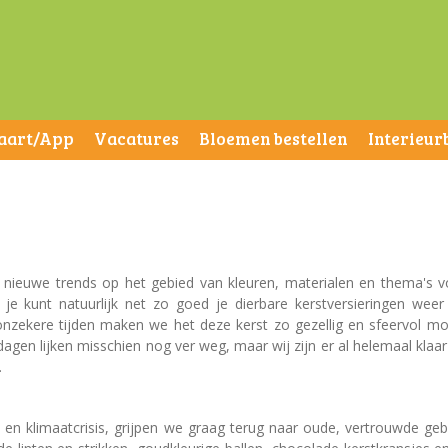
aart/App
Vacatures
Bloemen bestellen
Interieur
r nieuwe trends op het gebied van kleuren, materialen en thema'
 kunt natuurlijk net zo goed je dierbare kerstversieringen weer
onzekere tijden maken we het deze kerst zo gezellig en sfeervol mo
gen lijken misschien nog ver weg, maar wij zijn er al helemaal klaar v
.
 en klimaatcrisis, grijpen we graag terug naar oude, vertrouwde gebru