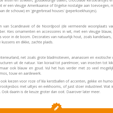
 linten en strikken, goudkleurige ballen, chocolade kerstkransjes 
unt er een vleugje Amerikaanse of Engelse nostalgie aan toevoegen, 
 aan de schouw) en 'gingerbread houses' (peperkoekhuisjes).
en van Scandinavië of de Noordpool (de vermeende woonplaats va
sober. Kies ornamenten en accessoires in wit, met een vleugje blauw
es voor in de boom. Decoraties van natuurlijk hout, zoals kandelaars
 kussens en dikke, zachte plaids.
interieurland, net zoals grote bladmotieven, ananassen en exotische 
cturen uit de natuur. Van koraal tot parelmoer, van insecten tot ki
ij, maar ook blauw en goud. Vul het huis verder met zo veel mogeli
 mos, touw en aardewerk.
kunt ook kiezen voor roze of lila kerstballen of accenten, gekke en h
ookjesbos met uiltjes en eekhoorns, of juist stoer industrieel. Wat i
 Ook daarin is de keuze groter dan ooit. Daarover later meer.