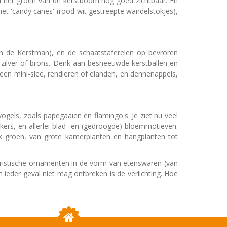
en het groen van de kerstboom nog goed zichtbaar. En
met 'candy canes' (rood-wit gestreepte wandelstokjes),
n de Kerstman), en de schaatstaferelen op bevroren
, zilver of brons. Denk aan besneeuwde kerstballen en
, een mini-slee, rendieren of elanden, en dennenappels,
vogels, zoals papegaaien en flamingo's. Je ziet nu veel
kkers, en allerlei blad- en (gedroogde) bloemmotieven.
jk groen, van grote kamerplanten en hangplanten tot
umoristische ornamenten in de vorm van etenswaren (van
n ieder geval niet mag ontbreken is de verlichting. Hoe