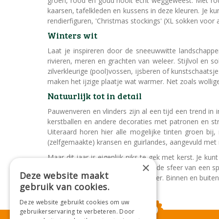
groen, rood en goud nooit echt weggeweest. Met rode
kaarsen, tafelkleden en kussens in deze kleuren. Je k
rendierfiguren, 'Christmas stockings' (XL sokken voor
Winters wit
Laat je inspireren door de sneeuwwitte landschapp
rivieren, meren en grachten van weleer. Stijlvol en 
zilverkleurige (pool)vossen, ijsberen of kunstschaatsj
maken het ijzige plaatje wat warmer. Net zoals wollige
Natuurlijk tot in detail
Pauwenveren en vlinders zijn al een tijd een trend in 
kerstballen en andere decoraties met patronen en stru
Uiteraard horen hier alle mogelijke tinten groen b
(zelfgemaakte) kransen en guirlandes, aangevuld met
Maar dit jaar is eigenlijk niks te gek met kerst. Je 
×
hamburger of donut tot sushirol), de sfeer van een spr
Deze website maakt
meer lampjes en kaarsen, hoe beter. Binnen en buiten.
gebruik van cookies.
Deze website gebruikt cookies om uw
gebruikerservaring te verbeteren. Door