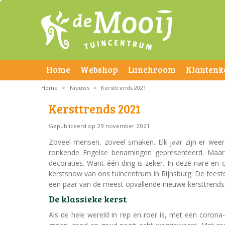
Home
Webshop
Lunchroom
Klantenk
Home
>
Nieuws
>
Kersttrends 2021
Kersttrends 2021
Gepubliceerd op
29 november 2021
Zoveel mensen, zoveel smaken. Elk jaar zijn er wee
ronkende Engelse benamingen gepresenteerd. Maar je
decoraties. Want één ding is zeker. In deze nare en 
kerstshow van ons tuincentrum in Rijnsburg. De feestda
een paar van de meest opvallende nieuwe kersttrends
De klassieke kerst
Als de hele wereld in rep en roer is, met een corona-