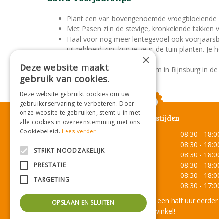
Plant een van bovengenoemde vroegbloeiende stru
Met Pasen zijn de stevige, kronkelende takken v
Haal voor nog meer lentegevoel ook voorjaarsbloei
uitgebloeid zijn, kun je ze in de tuin planten. 
×
Deze website maakt
Houd deze site van ons tuincentrum in Rijnsburg in de g
gebruik van cookies.
Deze website gebruikt cookies om uw
gebruikerservaring te verbeteren. Door
onze website te gebruiken, stemt u in met
Openingstijden
alle cookies in overeenstemming met ons
Cookiebeleid.
Lees verder
Maandag
08:30 - 18:0
Dinsdag
08:30 - 18:0
STRIKT NOODZAKELIJK
Woensdag
08:30 - 18:0
Donderdag
08:30 - 18:0
PRESTATIE
Vrijdag
08:30 - 18:0
TARGETING
Zaterdag
08:30 - 17:0
Onze lunchroom sluit een half uur eerder
OPSLAAN EN SLUITEN
dan de winkel!