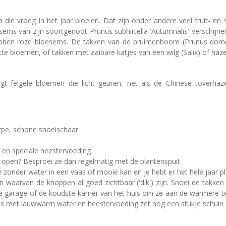
 die vroeg in het jaar bloeien. Dat zijn onder andere veel fruit- en
sems van zijn soortgenoot Prunus subhirtella 'Autumnalis' verschijn
ebben roze bloesems. De takken van de pruimenboom (Prunus domes
e bloemen, of takken met aaibare katjes van een wilg (Salix) of hazel
jgt felgele bloemen die licht geuren, net als de Chinese toverha
s
rpe, schone snoeischaar
 en speciale heestervoeding
open? Besproei ze dan regelmatig met de plantenspuit
 zonder water in een vaas of mooie kan en je hebt er het hele jaar pl
ken waarvan de knoppen al goed zichtbaar ('dik') zijn. Snoei de takk
e garage of de koudste kamer van het huis om ze aan de warmere te
aas met lauwwarm water en heestervoeding zet nog een stukje schui