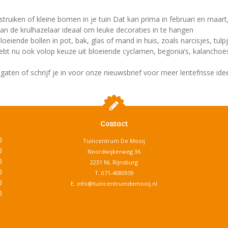
iken of kleine bomen in je tuin Dat kan prima in februari en maart, z
an de krulhazelaar ideaal om leuke decoraties in te hangen
ende bollen in pot, bak, glas of mand in huis, zoals narcisjes, tulpjes
Je hebt nu ook volop keuze uit bloeiende cyclamen, begonia’s, kalanchoë
aten of schrijf je in voor onze nieuwsbrief voor meer lentefrisse idee
Contact
0
Tuincentrum De Mooij
0
Noordwijkerweg 36
0
2231 NL Rijnsburg
0
T.
071-4080959
0
E.
info@tuincentrumdemooij.nl
0