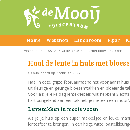
Home
Webshop
Lunchroom
Flyer
K
Home
Contact
>
Nieuws
>
Haal de lente in huis met bloesemtakken
Haal de lente in huis met bloe
Gepubliceerd op
7 februari 2022
Haal in deze grijze februarimaand het voorjaar in huis!
uit fleurige en geurige bloesemtakken en bloeiende t
Voor als je elke dag lentekriebels wilt hebben! Slech
hart bungelend aan een tak heb je meteen een mooi V
Lentetakken in mooie vazen
Als je je huis op een super makkelijke en leuke mani
lentesfeer te brengen. In een hoge witte, pastelkleuri