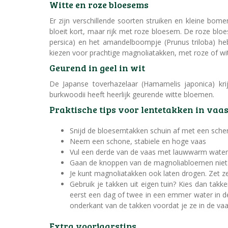
Witte en roze bloesems
Er zijn verschillende soorten struiken en kleine bomen
bloeit kort, maar rijk met roze bloesem. De roze bloe
persica) en het amandelboompje (Prunus triloba) h
kiezen voor prachtige magnoliatakken, met roze of witt
Geurend in geel in wit
De Japanse toverhazelaar (Hamamelis japonica) kri
burkwoodii heeft heerlijk geurende witte bloemen.
Praktische tips voor lentetakken in vaa
Snijd de bloesemtakken schuin af met een sche
Neem een schone, stabiele en hoge vaas
Vul een derde van de vaas met lauwwarm water
Gaan de knoppen van de magnoliabloemen niet 
Je kunt magnoliatakken ook laten drogen. Zet ze
Gebruik je takken uit eigen tuin? Kies dan tak
eerst een dag of twee in een emmer water in d
onderkant van de takken voordat je ze in de v
Extra voorjaarstips