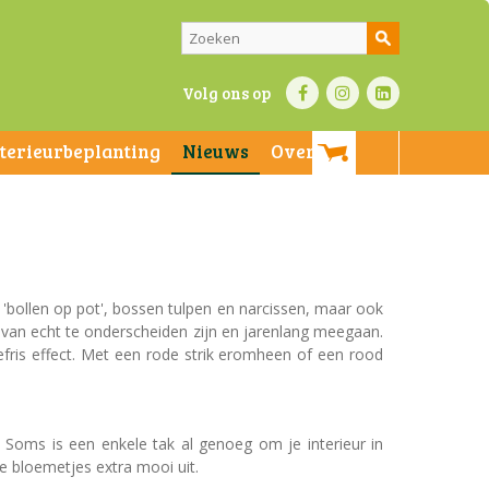
Volg ons op
nterieurbeplanting
Nieuws
Over ons
ei 'bollen op pot', bossen tulpen en narcissen, maar ook
 van echt te onderscheiden zijn en jarenlang meegaan.
tefris effect. Met een rode strik eromheen of een rood
. Soms is een enkele tak al genoeg om je interieur in
ze bloemetjes extra mooi uit.