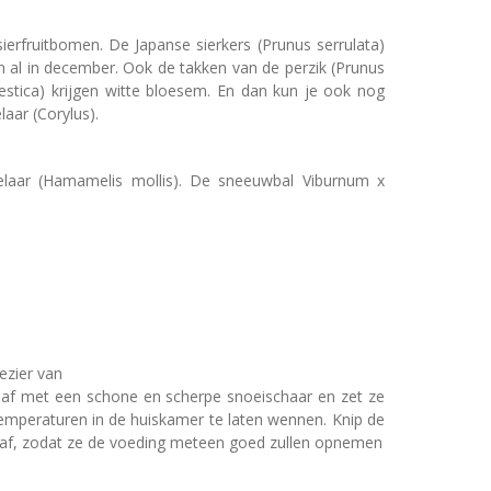
 sierfruitbomen. De Japanse sierkers (Prunus serrulata)
en al in december. Ook de takken van de perzik (Prunus
tica) krijgen witte bloesem. En dan kun je ook nog
aar (Corylus).
zelaar (Hamamelis mollis). De sneeuwbal Viburnum x
ezier van
en af met een schone en scherpe snoeischaar en zet ze
mperaturen in de huiskamer te laten wennen. Knip de
n af, zodat ze de voeding meteen goed zullen opnemen