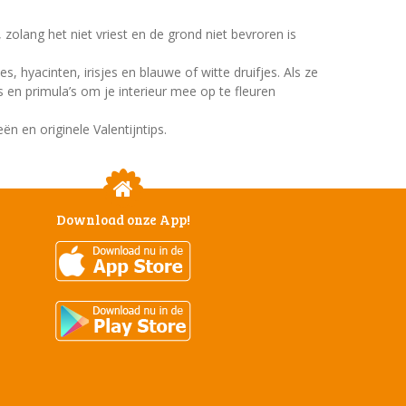
olang het niet vriest en de grond niet bevroren is
, hyacinten, irisjes en blauwe of witte druifjes. Als ze
s en primula’s om je interieur mee op te fleuren
ën en originele Valentijntips.
Download onze App!