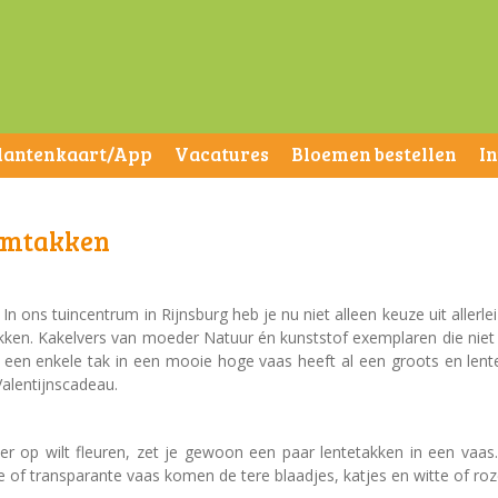
lantenkaart/App
Vacatures
Bloemen bestellen
I
semtakken
 In ons tuincentrum in Rijnsburg heb je nu niet alleen keuze uit allerl
akken. Kakelvers van moeder Natuur én kunststof exemplaren die niet
ts een enkele tak in een mooie hoge vaas heeft al een groots en len
alentijnscadeau.
er op wilt fleuren, zet je gewoon een paar lentetakken in een vaas
ge of transparante vaas komen de tere blaadjes, katjes en witte of ro