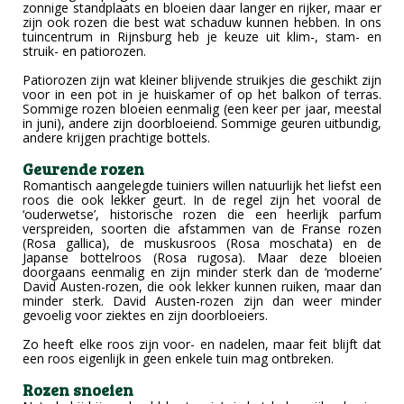
zonnige standplaats en bloeien daar langer en rijker, maar er
zijn ook rozen die best wat schaduw kunnen hebben. In ons
tuincentrum in Rijnsburg heb je keuze uit klim-, stam- en
struik- en patiorozen.
Patiorozen zijn wat kleiner blijvende struikjes die geschikt zijn
voor in een pot in je huiskamer of op het balkon of terras.
Sommige rozen bloeien eenmalig (een keer per jaar, meestal
in juni), andere zijn doorbloeiend. Sommige geuren uitbundig,
andere krijgen prachtige bottels.
Geurende rozen
Romantisch aangelegde tuiniers willen natuurlijk het liefst een
roos die ook lekker geurt. In de regel zijn het vooral de
‘ouderwetse’, historische rozen die een heerlijk parfum
verspreiden, soorten die afstammen van de Franse rozen
(Rosa gallica), de muskusroos (Rosa moschata) en de
Japanse bottelroos (Rosa rugosa). Maar deze bloeien
doorgaans eenmalig en zijn minder sterk dan de ‘moderne’
David Austen-rozen, die ook lekker kunnen ruiken, maar dan
minder sterk. David Austen-rozen zijn dan weer minder
gevoelig voor ziektes en zijn doorbloeiers.
Zo heeft elke roos zijn voor- en nadelen, maar feit blijft dat
een roos eigenlijk in geen enkele tuin mag ontbreken.
Rozen snoeien