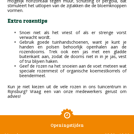
mogelijk horizontaal tegen muur, schutting of pergola, dat
stimuleert het uitlopen van de zijtakken die de bloemknoppen
vormen.
Extra rozentips
Snoei niet als het vriest of als er strenge vorst
verwacht wordt.
Gebruik goede tuinhandschoenen, want je kunt je
handen en polsen behoorlijk openhalen aan de
rozendoorns. Trek ook een jas met een gladde
buitenkant aan, zodat de doorns niet in in je jas, vest
of trui blijven haken.
Geef de rozen na het snoeien aan de voet meteen wat
speciale rozenmest of organische koemestkorrels of
beendermeel.
Kun je niet kiezen uit de vele rozen in ons tuincentrum in
Rijnsburg? Vraag een van onze medewerkers gerust om
advies!
Openingstijden