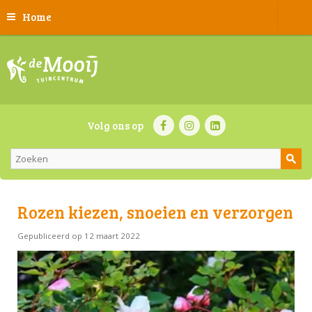
Home
Volg ons op
Rozen kiezen, snoeien en verzorgen
Gepubliceerd op
12 maart 2022