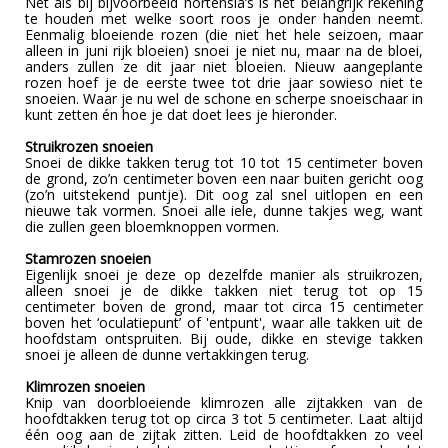
Net als bij bijvoorbeeld hortensia’s is het belangrijk rekening
te houden met welke soort roos je onder handen neemt.
Eenmalig bloeiende rozen (die niet het hele seizoen, maar
alleen in juni rijk bloeien) snoei je niet nu, maar na de bloei,
anders zullen ze dit jaar niet bloeien. Nieuw aangeplante
rozen hoef je de eerste twee tot drie jaar sowieso niet te
snoeien. Waar je nu wel de schone en scherpe snoeischaar in
kunt zetten én hoe je dat doet lees je hieronder.
Struikrozen snoeien
Snoei de dikke takken terug tot 10 tot 15 centimeter boven
de grond, zo’n centimeter boven een naar buiten gericht oog
(zo’n uitstekend puntje). Dit oog zal snel uitlopen en een
nieuwe tak vormen. Snoei alle iele, dunne takjes weg, want
die zullen geen bloemknoppen vormen.
Stamrozen snoeien
Eigenlijk snoei je deze op dezelfde manier als struikrozen,
alleen snoei je de dikke takken niet terug tot op 15
centimeter boven de grond, maar tot circa 15 centimeter
boven het ‘oculatiepunt’ of 'entpunt', waar alle takken uit de
hoofdstam ontspruiten. Bij oude, dikke en stevige takken
snoei je alleen de dunne vertakkingen terug.
Klimrozen snoeien
Knip van doorbloeiende klimrozen alle zijtakken van de
hoofdtakken terug tot op circa 3 tot 5 centimeter. Laat altijd
één oog aan de zijtak zitten. Leid de hoofdtakken zo veel