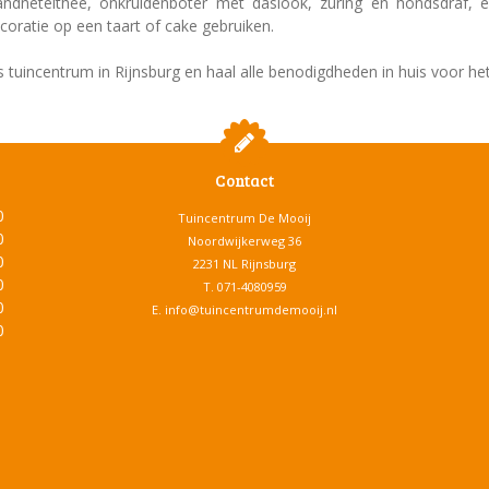
ndnetelthee, onkruidenboter met daslook, zuring en hondsdraf, 
coratie op een taart of cake gebruiken.
uincentrum in Rijnsburg en haal alle benodigdheden in huis voor het n
Contact
0
Tuincentrum De Mooij
0
Noordwijkerweg 36
0
2231 NL Rijnsburg
0
T.
071-4080959
0
E.
info@tuincentrumdemooij.nl
0