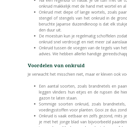
Na een regenbui of nadat je de tuin met de tu
onkruid makkelijk met de hand met wortel en al 
Onkruid met diepe of lange wortels, zoals paa
stengel of stengels van het onkruid in de gron
beruchte Japanse duizendknoop is dat elk stukje 
den duur uit.
De moestuin kun je regelmatig schoffelen zodat
onkruid snel verdroogt en niet meer zal aanslaa
Onkruid tussen de voegen van de tegels van het
advies. We hebben allerlei handige gereedschap
Voordelen van onkruid
Je verwacht het misschien niet, maar er kleven ook vo
Een aantal soorten, zoals brandnetels en paar
leggen vlinders hun eitjes en de rupsen die h
gazon te laten staan.
Sommige soorten onkruid, zoals brandnetels,
voedingsstoffen voor planten. Gooi ze dus zond
Onkruid is vaak eetbaar en zelfs gezond, mits je
je met het jonge blad van bijvoorbeeld paarden