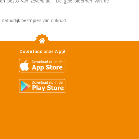
een pesto van zevenblad... De gele bloemen van de
atuurlijk bestrijden van onkruid.
Download onze App!