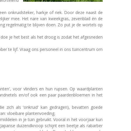
 wortelend
en onkruidsteker, harkje of riek. Door deze naast de
kelijker mee. Het nare van kweekgras, zevenblad én de
ang regelmatig te blijven doen. Zo put je de wortels op
doe je het best als het droog is zodat het afgesneden
er te lijf. Vraag ons personeel in ons tuincentrum om
anten', voor vlinders en hun rupsen. Op waardplanten
brandnetels en/of ook een paar paardenbloemen in het
e zich als 'onkruid' kan gedragen), bevatten goede
an: vloeibare plantenvoeding.
middelen in je tuin gebruikt. Vooral in het voorjaar kun
 Japanse duizendknoop schijnt een beetje als rabarber