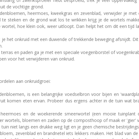
inslang of zwenksproeier hebt besproeid, trek je veel oppervlakkig
uit de vochtige grond.
rdenbloemen, heermoes, kweekgras en zevenblad, verwijder je met e
d te steken en de grond wat los te wrikken krijg je de wortels mak
wortel, hoe klein ook, weer uitloopt. Dan helpt het om dit een tijd l
 je het onkruid met een duwende of trekkende beweging afsnijdt. Dit 
n.
 terras en paden ga je met een speciale voegenborstel of voegenkrabb
pen voor het verwijderen van onkruid.
ordelen aan onkruidgroei:
denbloemen, is een belangrijke voedselbron voor bijen en 'waardpl
ieruit komen eten ervan. Probeer dus ergens achter in de tuin wat 
 heermoes en de woekerende smeerwortel (een mooie tuinplant di
er wortels, bloemen en zaden op de composthoop of maak er 'gier' v
 tuin niet langs een drukke weg ligt en je geen chemische bestrijdings
bloem, zevenblad en brandnetel iets lekkers maken. Het blad van de