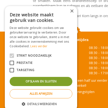
te smaken. Maak eens brandnetelsoep of bra
paardenbloem kun je suikeren en als eetbare de
×
Deze website maakt
Kortom: onkruid? maak er moes van! Kom langs in ons t
gebruik van cookies.
Deze website gebruikt cookies om uw
gebruikerservaring te verbeteren. Door
onze website te gebruiken, stemt u in met
Openingstijden
alle cookies in overeenstemming met ons
Cookiebeleid.
Lees verder
Maandag
08:30 - 18:0
Dinsdag
08:30 - 18:0
STRIKT NOODZAKELIJK
Woensdag
08:30 - 18:0
Donderdag
08:30 - 18:0
PRESTATIE
Vrijdag
08:30 - 18:0
TARGETING
Zaterdag
08:30 - 17:0
Onze lunchroom sluit een half uur eerder
OPSLAAN EN SLUITEN
dan de winkel!
Toon alle openingstijden
ALLES AFWIJZEN
DETAILS WEERGEVEN