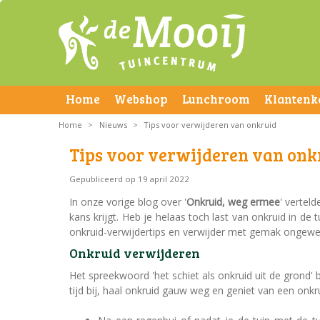
Home
Webshop
Lunchroom
Klantenk
Home
>
Nieuws
>
Tips voor verwijderen van onkruid
Tips voor verwijderen van onk
Gepubliceerd op
19 april 2022
In onze vorige blog over '
Onkruid, weg ermee
' vertel
kans krijgt. Heb je helaas toch last van onkruid in de 
onkruid-verwijdertips en verwijder met gemak ongewen
Onkruid verwijderen
Het spreekwoord 'het schiet als onkruid uit de grond' 
tijd bij, haal onkruid gauw weg en geniet van een onkru