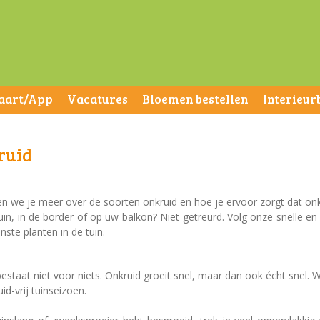
aart/App
Vacatures
Bloemen bestellen
Interieur
ruid
den we je meer over de soorten onkruid en hoe je ervoor zorgt dat on
tuin, in de border of op uw balkon? Niet getreurd. Volg onze snelle en
ste planten in de tuin.
bestaat niet voor niets. Onkruid groeit snel, maar dan ook écht snel. 
id-vrij tuinseizoen.