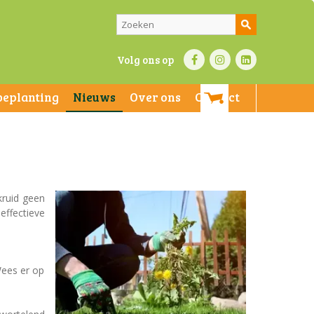
Volg ons op
beplanting
Nieuws
Over ons
Contact
kruid geen
 effectieve
Wees er op