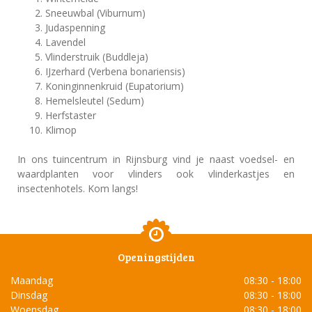
Sneeuwbal (Viburnum)
Judaspenning
Lavendel
Vlinderstruik (Buddleja)
IJzerhard (Verbena bonariensis)
Koninginnenkruid (Eupatorium)
Hemelsleutel (Sedum)
Herfstaster
Klimop
In ons tuincentrum in Rijnsburg vind je naast voedsel- en
waardplanten voor vlinders ook vlinderkastjes en
insectenhotels. Kom langs!
Openingstijden
Maandag
08:30 - 18:00
Dinsdag
08:30 - 18:00
Woensdag
08:30 - 18:00