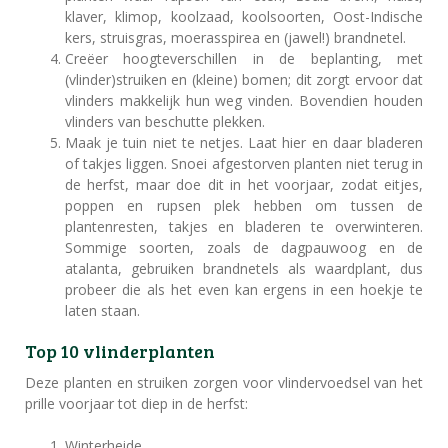
klaver, klimop, koolzaad, koolsoorten, Oost-Indische
kers, struisgras, moerasspirea en (jawel!) brandnetel.
Creëer hoogteverschillen in de beplanting, met
(vlinder)struiken en (kleine) bomen; dit zorgt ervoor dat
vlinders makkelijk hun weg vinden. Bovendien houden
vlinders van beschutte plekken.
Maak je tuin niet te netjes. Laat hier en daar bladeren
of takjes liggen. Snoei afgestorven planten niet terug in
de herfst, maar doe dit in het voorjaar, zodat eitjes,
poppen en rupsen plek hebben om tussen de
plantenresten, takjes en bladeren te overwinteren.
Sommige soorten, zoals de dagpauwoog en de
atalanta, gebruiken brandnetels als waardplant, dus
probeer die als het even kan ergens in een hoekje te
laten staan.
Top 10 vlinderplanten
Deze planten en struiken zorgen voor vlindervoedsel van het
prille voorjaar tot diep in de herfst:
Winterheide