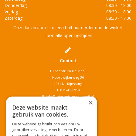
Donderdag
08:30 - 18:00
Vrijdag
08:30 - 18:00
Zaterdag
08:30 - 17:00
Onze lunchroom sluit een half uur eerder dan de winkel!
Toon alle openingstijden
Contact
Tuincentrum De Mooij
Noordwijkerweg 36
2231 NL Rijnsburg
T.
071-4080959
E.
info@tuincentrumdemooij.nl
×
Deze website maakt
gebruik van cookies.
Download onze App!
Deze website gebruikt cookies om uw
gebruikerservaring te verbeteren. Door
onze website te gebruiken, stemt u in met