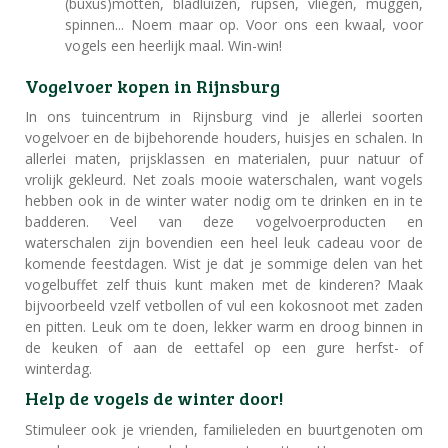
(buxus)motten, bladluizen, rupsen, vliegen, muggen,
spinnen... Noem maar op. Voor ons een kwaal, voor
vogels een heerlijk maal. Win-win!
Vogelvoer kopen in Rijnsburg
In ons tuincentrum in Rijnsburg vind je allerlei soorten
vogelvoer en de bijbehorende houders, huisjes en schalen. In
allerlei maten, prijsklassen en materialen, puur natuur of
vrolijk gekleurd. Net zoals mooie waterschalen, want vogels
hebben ook in de winter water nodig om te drinken en in te
badderen. Veel van deze vogelvoerproducten en
waterschalen zijn bovendien een heel leuk cadeau voor de
komende feestdagen. Wist je dat je sommige delen van het
vogelbuffet zelf thuis kunt maken met de kinderen? Maak
bijvoorbeeld vzelf vetbollen of vul een kokosnoot met zaden
en pitten. Leuk om te doen, lekker warm en droog binnen in
de keuken of aan de eettafel op een gure herfst- of
winterdag.
Help de vogels de winter door!
Stimuleer ook je vrienden, familieleden en buurtgenoten om