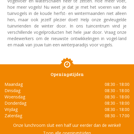
vogelvoer en waterschalen neer te zetten. Hoe meer voer,
hoe meer vogels! Nu weet je dat je met het voeren van de
tuinvogels in de koude herfst- en wintermaanden niet alleen
hen, maar ook jezelf plezier doet! Help onze gevleugelde
tuinvrienden de winter door. In ons tuincentrum vind je
verschillende vogelproducten het hele jaar door. Vraag onze
medewerkers om de nieuwste ontwikkelingen in vogel-land
en maak van jouw tuin een winterparadijs voor vogels.
Openingstijden
Maandag
08:30 - 18:00
Dinsdag
08:30 - 18:00
Woensdag
08:30 - 18:00
Donderdag
08:30 - 18:00
Vrijdag
08:30 - 18:00
Zaterdag
08:30 - 17:00
Onze lunchroom sluit een half uur eerder dan de winkel!
Toon alle openingstijden