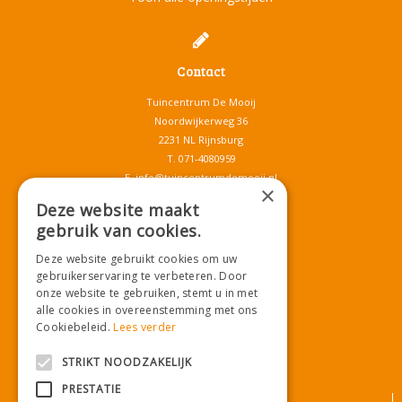
Contact
Tuincentrum De Mooij
Noordwijkerweg 36
2231 NL Rijnsburg
T.
071-4080959
E.
info@tuincentrumdemooij.nl
×
Deze website maakt
gebruik van cookies.
Download onze App!
Deze website gebruikt cookies om uw
gebruikerservaring te verbeteren. Door
onze website te gebruiken, stemt u in met
alle cookies in overeenstemming met ons
Cookiebeleid.
Lees verder
STRIKT NOODZAKELIJK
PRESTATIE
© Tuincentrum De Mooij