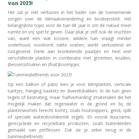
van 2023!
Het zal je niet verbazen in het kader van de toenemende
zorgen over de klimaatverandering en biodiversiteit. Het
belangrijkste topic voor de tuin dit jaar is om de natuur meer
ruimte en vrij spel te geven. Daar pluk je zelf ook de vruchten
van, want een wat lossere, wildere tuin vraagt minder
onderhoud, voorkomt natte voeten, werkt verkoelend en
rustgevend. Denk aan kronkelende paadjes en heel veel
verschillende planten in combinatie met groenten, kruiden,
(bessen)struiken en (fruit)boompjes.
Op een balkon of patio kies je voor klimplanten, verticale
tuintjes, hanging baskets en (kweek)bakken. In de tuin geen
tegels of bestrating, maar 'halfverharding' (materialen die het
mogelijk maken dat regenwater in de grond en bij de
plantenwortels terecht komt), zoals houtsnippers, grind, split
of speciale waterdoorlatende tegels. En vooral duurzame,
gerecyclede en recyclebare producten, zoals buitenkleden
gemaakt van petflessen. Dat zie je zeker terug in de
tuinmeubeltrends: