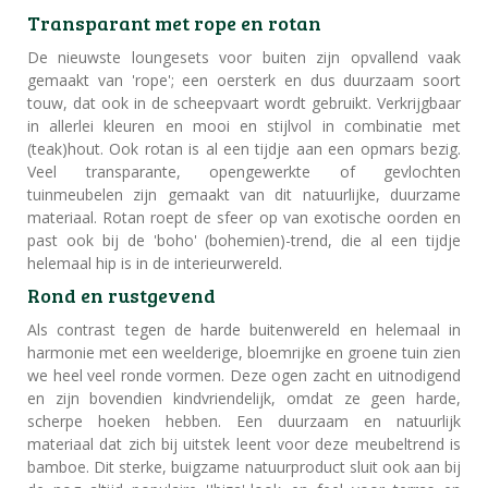
Transparant met rope en rotan
De nieuwste loungesets voor buiten zijn opvallend vaak
gemaakt van 'rope'; een oersterk en dus duurzaam soort
touw, dat ook in de scheepvaart wordt gebruikt. Verkrijgbaar
in allerlei kleuren en mooi en stijlvol in combinatie met
(teak)hout. Ook rotan is al een tijdje aan een opmars bezig.
Veel transparante, opengewerkte of gevlochten
tuinmeubelen zijn gemaakt van dit natuurlijke, duurzame
materiaal. Rotan roept de sfeer op van exotische oorden en
past ook bij de 'boho' (bohemien)-trend, die al een tijdje
helemaal hip is in de interieurwereld.
Rond en rustgevend
Als contrast tegen de harde buitenwereld en helemaal in
harmonie met een weelderige, bloemrijke en groene tuin zien
we heel veel ronde vormen. Deze ogen zacht en uitnodigend
en zijn bovendien kindvriendelijk, omdat ze geen harde,
scherpe hoeken hebben. Een duurzaam en natuurlijk
materiaal dat zich bij uitstek leent voor deze meubeltrend is
bamboe. Dit sterke, buigzame natuurproduct sluit ook aan bij