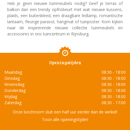
Heb je geen nieuwe tuinmeubels nodig? Geef je terras of
balkon dan een trendy opfrisbeurt met wat nieuwe kussens,
plaids, een buitenkleed, een draagbare ledlamp, romantische
lantaarn, fleurige parasol, hangmat of tuinposter. Kom kijken
naar de inspirerende nieuwe collectie tuinmeubels en
accessoires in ons tuincentrum in Rijnsburg.
Openingstijden
Maandag
08:30 - 18:00
Dinsdag
08:30 - 18:00
Woensdag
08:30 - 18:00
Donderdag
08:30 - 18:00
Vrijdag
08:30 - 18:00
Zaterdag
08:30 - 17:00
Onze lunchroom sluit een half uur eerder dan de winkel!
Toon alle openingstijden