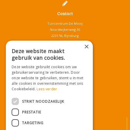
Contact
Tuincentrum De Mooij
Noordwijkerweg 36
2231 NL Rijnsburg
T.
071-4080959
×
E.
info@tuincentrumdemooij.nl
Deze website maakt
gebruik van cookies.
Deze website gebruikt cookies om uw
Download onze App!
gebruikerservaring te verbeteren. Door
onze website te gebruiken, stemt u in met
alle cookies in overeenstemming met ons
Cookiebeleid.
Lees verder
STRIKT NOODZAKELIJK
PRESTATIE
© Tuincentrum De Mooij
TARGETING
Algemene voorwaarden