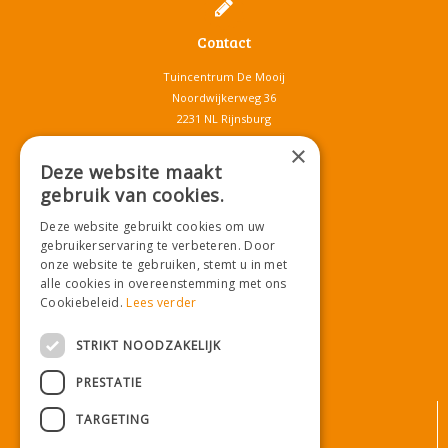
Contact
Tuincentrum De Mooij
Noordwijkerweg 36
2231 NL Rijnsburg
T.
071-4080959
×
E.
info@tuincentrumdemooij.nl
Deze website maakt
gebruik van cookies.
Deze website gebruikt cookies om uw
Download onze App!
gebruikerservaring te verbeteren. Door
onze website te gebruiken, stemt u in met
alle cookies in overeenstemming met ons
Cookiebeleid.
Lees verder
STRIKT NOODZAKELIJK
PRESTATIE
© Tuincentrum De Mooij
TARGETING
Algemene voorwaarden