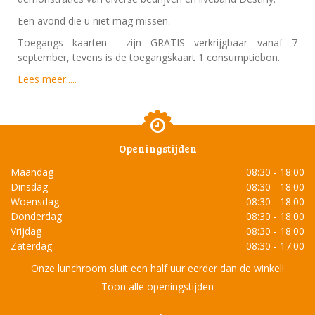
Een avond die u niet mag missen.
Toegangs kaarten zijn GRATIS verkrijgbaar vanaf 7
september, tevens is de toegangskaart 1 consumptiebon.
Lees meer.....
Openingstijden
Maandag
08:30 - 18:00
Dinsdag
08:30 - 18:00
Woensdag
08:30 - 18:00
Donderdag
08:30 - 18:00
Vrijdag
08:30 - 18:00
Zaterdag
08:30 - 17:00
Onze lunchroom sluit een half uur eerder dan de winkel!
Toon alle openingstijden