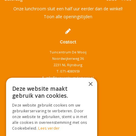
Onze lunchroom sluit een half uur eerder dan de winkel!
Toon alle openingstijden
Contact
Tuincentrum De Mooij
Noordwijkerweg 36
2231 NL Rijnsburg
T.
071-4080959
E.
info@tuincentrumdemooij.nl
×
Deze website maakt
gebruik van cookies.
Download onze App!
Deze website gebruikt cookies om uw
gebruikerservaring te verbeteren. Door
onze website te gebruiken, stemt u in met
alle cookies in overeenstemming met ons
Cookiebeleid.
Lees verder