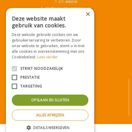
T.
071-4080959
E.
info@tuincentrumdemooij.nl
×
Deze website maakt
gebruik van cookies.
Download onze App!
Deze website gebruikt cookies om uw
gebruikerservaring te verbeteren. Door
onze website te gebruiken, stemt u in met
alle cookies in overeenstemming met ons
Cookiebeleid.
Lees verder
STRIKT NOODZAKELIJK
PRESTATIE
© Tuincentrum De Mooij
TARGETING
Algemene voorwaarden
Privacy statement
OPSLAAN EN SLUITEN
Bezorginformatie
Betaalinformatie
ALLES AFWIJZEN
Privacy policy
Green Solutions
|
Tuincentrum Overzicht
DETAILS WEERGEVEN