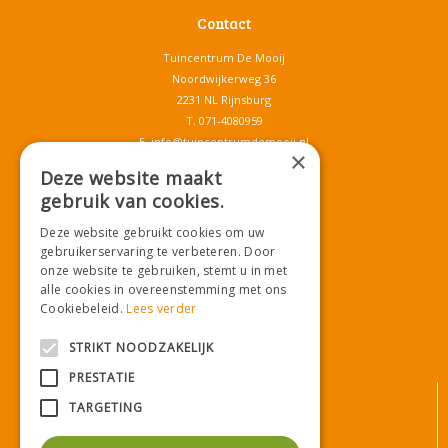
Contact
Tuincentrum De Mooij
Noordwijkerweg 36
2231 NL Rijnsburg
T.
071-4080959
E.
info@tuincentrumdemooij.nl
×
Deze website maakt
gebruik van cookies.
Download onze App!
Deze website gebruikt cookies om uw
gebruikerservaring te verbeteren. Door
onze website te gebruiken, stemt u in met
alle cookies in overeenstemming met ons
Cookiebeleid.
Lees verder
STRIKT NOODZAKELIJK
PRESTATIE
© Tuincentrum De Mooij
TARGETING
Algemene voorwaarden
Privacy statement