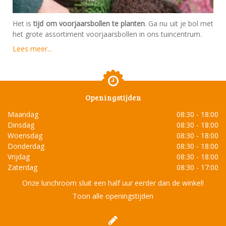
Het is
tijd om voorjaarsbollen te planten
. Ga nu uit je bol met
het grote assortiment voorjaarsbollen in ons tuincentrum.
Lees meer...
Openingstijden
Maandag
08:30 - 18:00
Dinsdag
08:30 - 18:00
Woensdag
08:30 - 18:00
Donderdag
08:30 - 18:00
Vrijdag
08:30 - 18:00
Zaterdag
08:30 - 17:00
Onze lunchroom sluit een half uur eerder dan de winkel!
Toon alle openingstijden