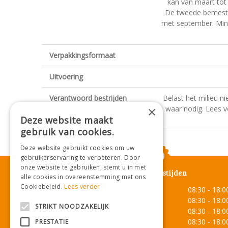
kan van maart tot 
De tweede bemesti
met september. Mind
Verpakkingsformaat
Uitvoering
Verantwoord bestrijden
Belast het milieu ni
waar nodig. Lees vó
×
Deze website maakt
gebruik van cookies.
Deze website gebruikt cookies om uw
gebruikerservaring te verbeteren. Door
onze website te gebruiken, stemt u in met
Openingstijden
alle cookies in overeenstemming met ons
Cookiebeleid.
Lees verder
Maandag
08:30 - 18:0
Dinsdag
08:30 - 18:0
STRIKT NOODZAKELIJK
Woensdag
08:30 - 18:0
Donderdag
08:30 - 18:0
PRESTATIE