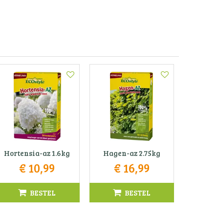
Hortensia-az 1.6kg
Hagen-az 2.75kg
€
10
,
99
€
16
,
99
BESTEL
BESTEL