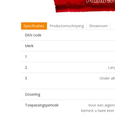
Specificaties
Productomschrijving
Showroom
EAN code
Merk
1
2
Lang
3
Onder al
Dosering
Toepassingsperiode
Voor een algem
bemest u twee keer 