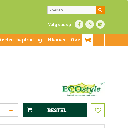
Volg ons op
nterieurbeplanting
Nieuws
Over ons