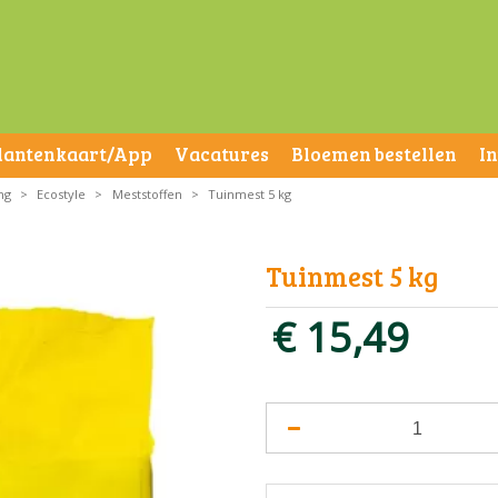
lantenkaart/App
Vacatures
Bloemen bestellen
I
ng
>
Ecostyle
>
Meststoffen
>
Tuinmest 5 kg
Tuinmest 5 kg
€
15
,
49