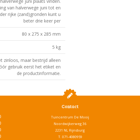
halverwege juni plaats vinden.
ng van halverwege juni tot en
er rijke (zand)gronden kunt u
beter drie keer per
80 x 275 x 285 mm
5 kg
et zinloos, maar bestrijd alleen
ór gebruik eerst het etiket en
de productinformatie.
Contact
0
Tuincentrum De Mooij
0
Noordwijkerweg 36
0
2231 NL Rijnsburg
0
T.
071-4080959