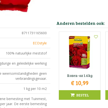
Anderen bestelden ook:
8711731165600
ECOstyle
100% natuurlijke meststof
durige en geleidelijke werking
le weersomstandigheden geen
Rozen-az 1.6kg
verbrandingsgevaar.
€
10
,
99
1 kg per 10 m2
BESTEL
ene bemesting met Tuinmest,
per jaar. De eerste bemesting