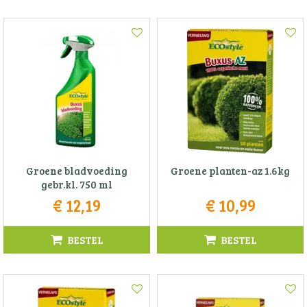
Groene bladvoeding
Groene planten-az 1.6kg
gebr.kl. 750 ml
€
12
,
19
€
10
,
99
BESTEL
BESTEL