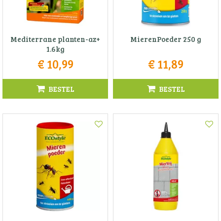
Mediterrane planten-az+
MierenPoeder 250 g
1.6kg
€
10
,
99
€
11
,
89
BESTEL
BESTEL