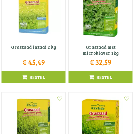
Graszaad inzaai 2 kg
Graszaad met
microklaver 1kg
€
45
,
49
€
32
,
59
BESTEL
BESTEL