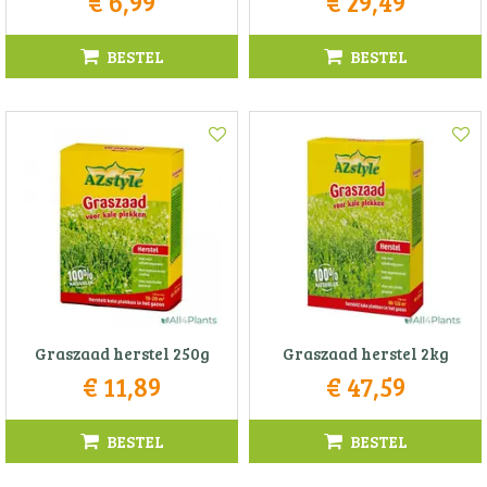
€
6
,
99
€
29
,
49
BESTEL
BESTEL
Graszaad herstel 250g
Graszaad herstel 2kg
€
11
,
89
€
47
,
59
BESTEL
BESTEL