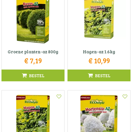
Groene planten-az 800g
Hagen-az 1.6kg
€
7
,
19
€
10
,
99
BESTEL
BESTEL