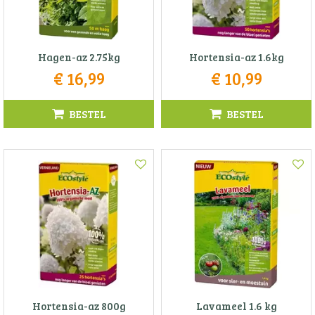
Hagen-az 2.75kg
Hortensia-az 1.6kg
€
16
,
99
€
10
,
99
BESTEL
BESTEL
Hortensia-az 800g
Lavameel 1.6 kg