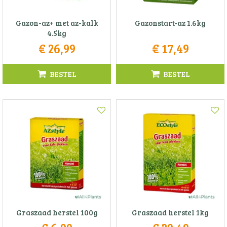
Gazon-az+ met az-kalk
Gazonstart-az 1.6kg
4.5kg
€
26
,
99
€
17
,
49
BESTEL
BESTEL
Graszaad herstel 100g
Graszaad herstel 1kg