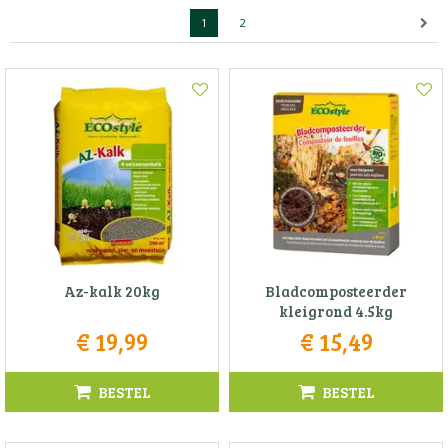
1
2
Az-kalk 20kg
Bladcomposteerder
kleigrond 4.5kg
€
19
,
99
€
15
,
49
BESTEL
BESTEL