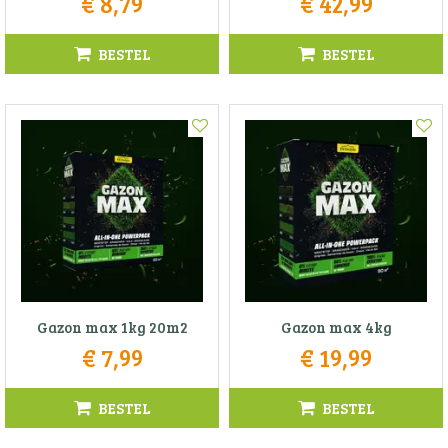
€
8
,
79
€
42
,
99
BESTEL
BESTEL
Gazon max 1kg 20m2
Gazon max 4kg
€
7
,
99
€
19
,
99
BESTEL
BESTEL