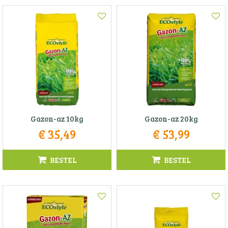
Gazon-az 10kg
Gazon-az 20kg
€
35
,
49
€
53
,
99
BESTEL
BESTEL