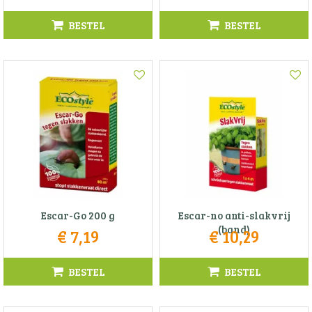
BESTEL
BESTEL
Escar-Go 200 g
Escar-no anti-slakvrij
(band)
€
7
,
19
€
10
,
29
BESTEL
BESTEL