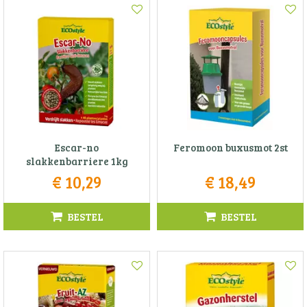
Escar-no
Feromoon buxusmot 2st
slakkenbarriere 1kg
€
10
,
29
€
18
,
49
BESTEL
BESTEL