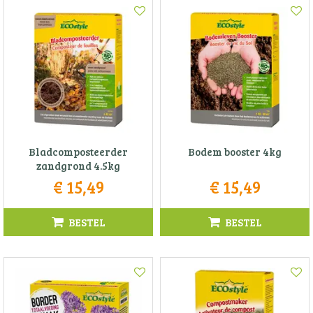
Bladcomposteerder
Bodem booster 4kg
zandgrond 4.5kg
€
15
,
49
€
15
,
49
BESTEL
BESTEL