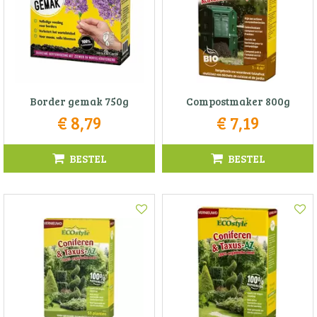
Border gemak 750g
Compostmaker 800g
€
8
,
79
€
7
,
19
BESTEL
BESTEL