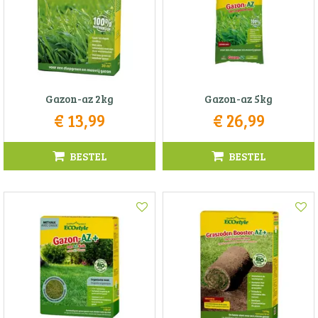
Gazon-az 2kg
Gazon-az 5kg
€
13
,
99
€
26
,
99
BESTEL
BESTEL