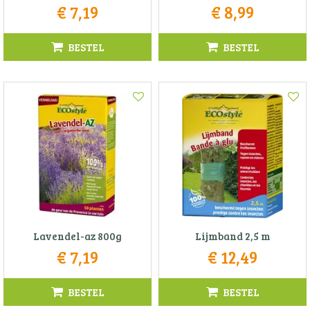
€
7
,
19
€
8
,
99
BESTEL
BESTEL
Lavendel-az 800g
Lijmband 2,5 m
€
7
,
19
€
12
,
49
BESTEL
BESTEL