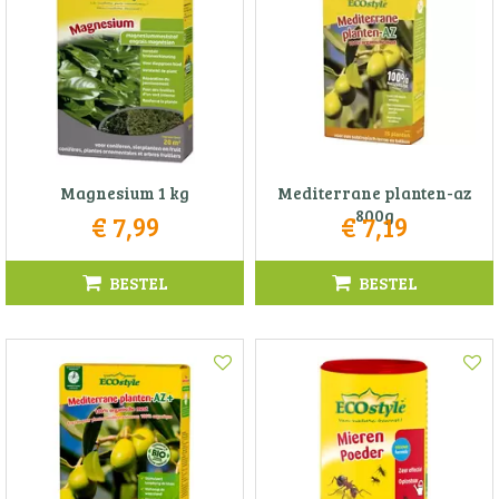
Magnesium 1 kg
Mediterrane planten-az
800g
€
7
,
99
€
7
,
19
BESTEL
BESTEL