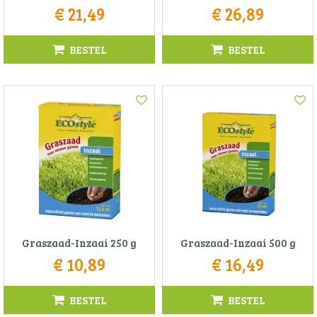
€
21
,
49
€
26
,
89
BESTEL
BESTEL
Graszaad-Inzaai 250 g
Graszaad-Inzaai 500 g
€
10
,
89
€
16
,
49
BESTEL
BESTEL