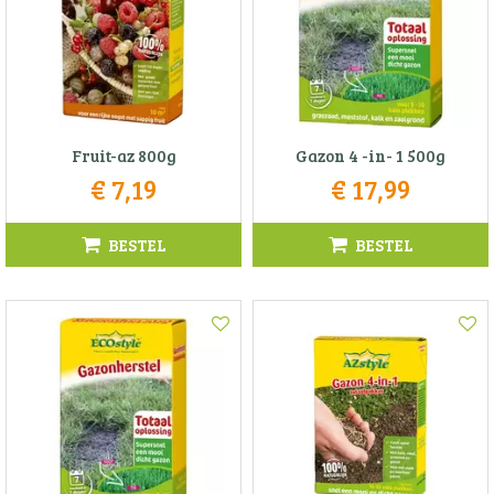
Fruit-az 800g
Gazon 4 -in- 1 500g
€
7
,
19
€
17
,
99
BESTEL
BESTEL