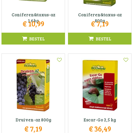
Coniferen&taxus-az
Coniferen&taxus-az
1.6kg
800g
€
10
,
99
€
7
,
19
BESTEL
BESTEL
Druiven-az 800g
Escar-Go 2,5 kg
€
7
,
19
€
36
,
49