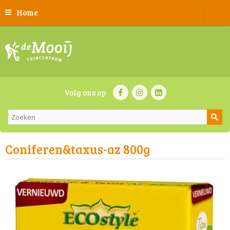
Home
Volg ons op
Coniferen&taxus-az 800g