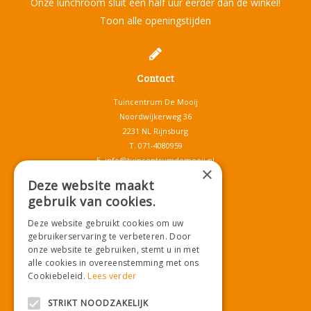
Onze lunchroom sluit een half uur eerder dan de winkel!
Toon alle openingstijden
Contact
Tuincentrum De Mooij
Noordwijkerweg 36
2231 NL Rijnsburg
T.
071-4080959
E.
info@tuincentrumdemooij.nl
×
Deze website maakt
gebruik van cookies.
Download onze App!
Deze website gebruikt cookies om uw
gebruikerservaring te verbeteren. Door
onze website te gebruiken, stemt u in met
alle cookies in overeenstemming met ons
Cookiebeleid.
Lees verder
STRIKT NOODZAKELIJK