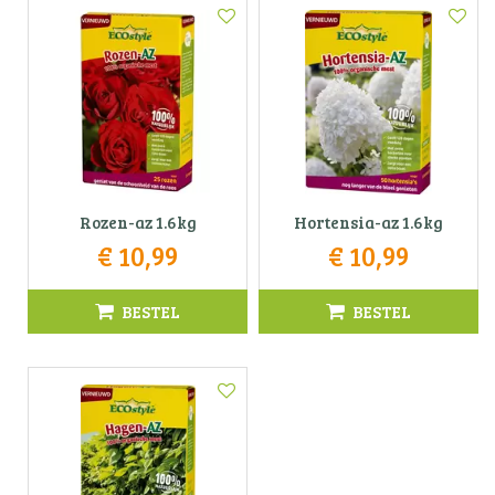
Rozen-az 1.6kg
Hortensia-az 1.6kg
€
10
,
99
€
10
,
99
BESTEL
BESTEL