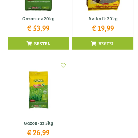
Gazon-az 20kg
Az-kalk 20kg
€
53
,
99
€
19
,
99
BESTEL
BESTEL
Gazon-az 5kg
€
26
,
99