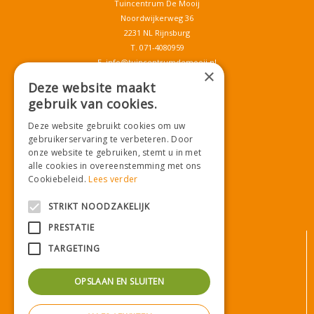
Tuincentrum De Mooij
Noordwijkerweg 36
2231 NL Rijnsburg
T.
071-4080959
E.
info@tuincentrumdemooij.nl
×
Deze website maakt
gebruik van cookies.
Download onze App!
Deze website gebruikt cookies om uw
gebruikerservaring te verbeteren. Door
onze website te gebruiken, stemt u in met
alle cookies in overeenstemming met ons
Cookiebeleid.
Lees verder
STRIKT NOODZAKELIJK
PRESTATIE
© Tuincentrum De Mooij
TARGETING
Algemene voorwaarden
Privacy statement
OPSLAAN EN SLUITEN
Bezorginformatie
Betaalinformatie