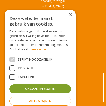
Noordwijkerweg 36
2231 NL Rijnsburg
T.
071-4080959
×
E.
info@tuincentrumdemooij.nl
Deze website maakt
gebruik van cookies.
Deze website gebruikt cookies om uw
Download onze App!
gebruikerservaring te verbeteren. Door
onze website te gebruiken, stemt u in met
alle cookies in overeenstemming met ons
Cookiebeleid.
Lees verder
STRIKT NOODZAKELIJK
PRESTATIE
© Tuincentrum De Mooij
TARGETING
Algemene voorwaarden
Privacy statement
OPSLAAN EN SLUITEN
Bezorginformatie
Betaalinformatie
ALLES AFWIJZEN
Privacy policy