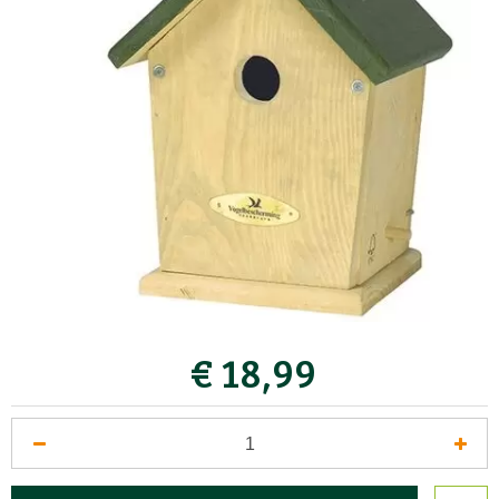
€
18
,
99