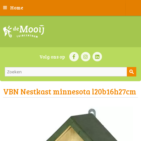
Home
Volg ons op
VBN Nestkast minnesota l20b16h27cm