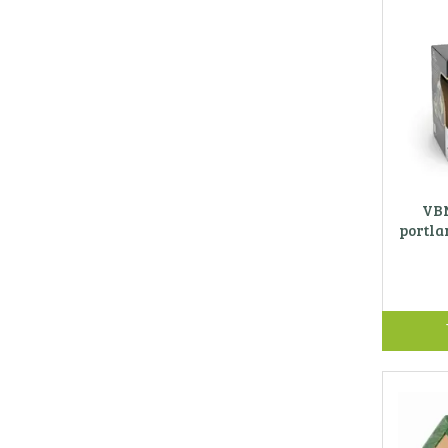
VBN
portla