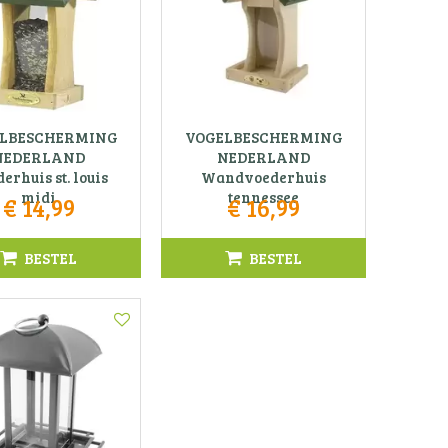
LBESCHERMING
VOGELBESCHERMING
NEDERLAND
NEDERLAND
erhuis st. louis
Wandvoederhuis
midi
tennessee
€
14
,
99
€
16
,
99
BESTEL
BESTEL