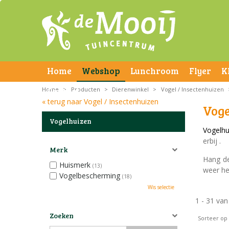
Home
Webshop
Lunchroom
Flyer
K
Home
Contact
>
Producten
>
Dierenwinkel
>
Vogel / Insectenhuizen
« terug naar Vogel / Insectenhuizen
Voge
Vogelhuizen
Vogelhu
erbij .
Merk
Hang de
Huismerk
(13)
weer he
Vogelbescherming
(18)
Wis selectie
1 - 31 va
Zoeken
Sorteer op