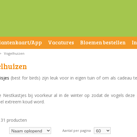
lantenkaart/App
Vacatures
Bloemen bestellen
I
>
Vogelhuizen
lhuizen
isjes
(best for birds) zijn leuk voor in eigen tuin of om als cadeau
 Nestkastjes bij voorkeur al in de winter op zodat de vogels deze 
el extreem koud word.
n 31 producten
Aantal per pagina