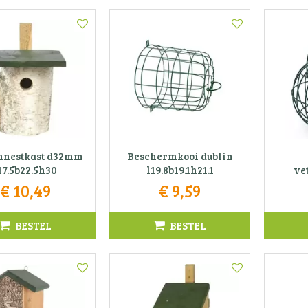
nnestkast d32mm
Beschermkooi dublin
17.5b22.5h30
l19.8b19.1h21.1
ve
€
10
,
49
€
9
,
59
BESTEL
BESTEL