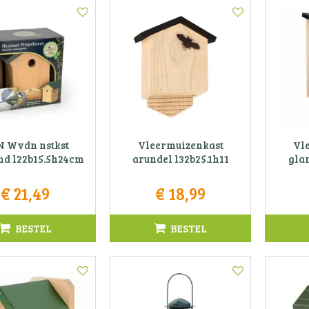
 Wvdn nstkst
Vleermuizenkast
Vl
nd l22b15.5h24cm
arundel l32b25.1h11
glam
€
21
,
49
€
18
,
99
BESTEL
BESTEL