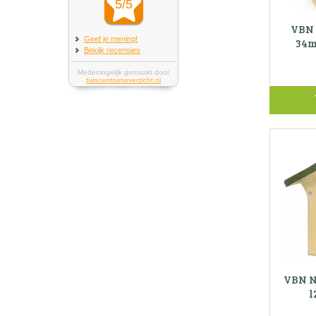
VBN 
34m
VBN N
l