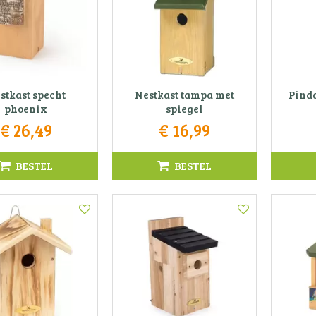
stkast specht
Nestkast tampa met
Pinda
phoenix
spiegel
€
26
,
49
€
16
,
99
BESTEL
BESTEL