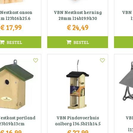
Nestkast anson
VBN Nestkast herning
VBN 
m l23b16h25.6
28mm l14b19.9h30
€
17
,
99
€
24
,
49
BESTEL
BESTEL
estkast portland
VBN Pindavoerhuis
VB
23b19h13cm
aalborg l36.5b21h14.5
l1
€
16
,
99
€
27
,
99