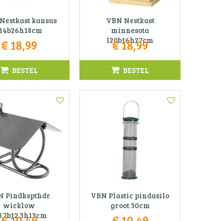
Nestkast kansas
VBN Nestkast
l14b26h18cm
minnesota
l20b16h27cm
€
18
,
99
€
18
,
99
BESTEL
BESTEL
N Pindkspthdr
VBN Plastic pindasilo
wicklow
groot 30cm
3.7b12.3h13cm
€
10
,
49
€
10
,
49