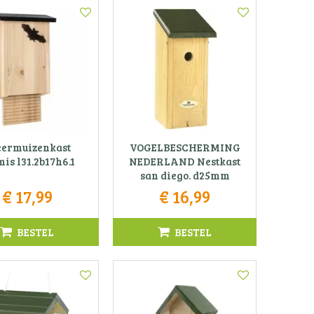
eermuizenkast
VOGELBESCHERMING
is l31.2b17h6.1
NEDERLAND Nestkast
san diego. d25mm
€
17
,
99
€
16
,
99
BESTEL
BESTEL