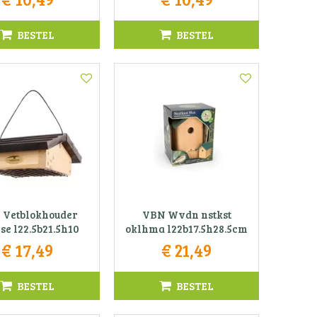
BESTEL
BESTEL
 Vetblokhouder
VBN Wvdn nstkst
se l22.5b21.5h10
oklhma l22b17.5h28.5cm
€
17
,
49
€
21
,
49
BESTEL
BESTEL