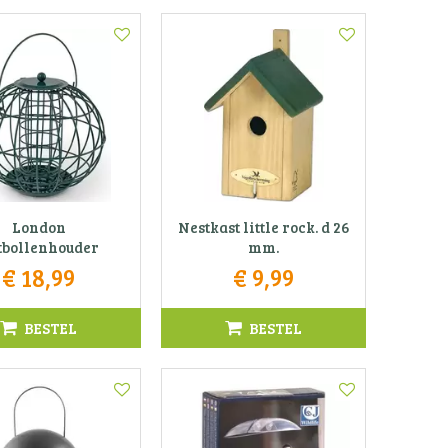
London
Nestkast little rock. d 26
tbollenhouder
mm.
€
18
,
99
€
9
,
99
BESTEL
BESTEL