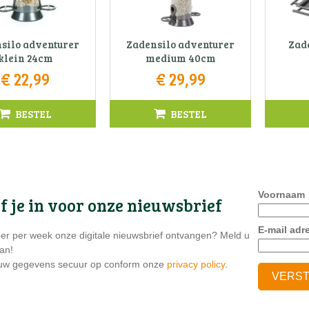
silo adventurer
Zadensilo adventurer
Zad
klein 24cm
medium 40cm
€
22
,
99
€
29
,
99
BESTEL
BESTEL
Voornaam
jf je in voor onze nieuwsbrief
E-mail adr
eer per week onze digitale nieuwsbrief ontvangen? Meld u
an!
 uw gegevens secuur op conform onze
privacy policy
.