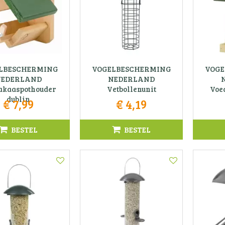
LBESCHERMING
VOGELBESCHERMING
VOGE
EDERLAND
NEDERLAND
akaaspothouder
Vetbollenunit
Voed
dublin
€
7
,
99
€
4
,
19
BESTEL
BESTEL