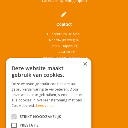
Toon alle openingstijden
Contact
Tuincentrum De Mooij
Noordwijkerweg 36
2231 NL Rijnsburg
T.
071-4080959
E.
info@tuincentrumdemooij.nl
×
Deze website maakt
gebruik van cookies.
Download onze App!
Deze website gebruikt cookies om uw
gebruikerservaring te verbeteren. Door
onze website te gebruiken, stemt u in met
alle cookies in overeenstemming met ons
Cookiebeleid.
Lees verder
STRIKT NOODZAKELIJK
PRESTATIE