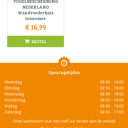
VOGELBESCHERMING
NEDERLAND
Wandvoederhuis
tennessee
€
16
,
99
BESTEL
Openingstijden
Maandag
08:30 - 18:00
Dinsdag
08:30 - 18:00
Woensdag
08:30 - 18:00
Donderdag
08:30 - 18:00
Vrijdag
08:30 - 18:00
Zaterdag
08:30 - 17:00
Onze lunchroom sluit een half uur eerder dan de winkel!