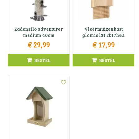
Zadensilo adventurer
Vleermuizenkast
medium 40cm
glamis l31.2b17h6.1
€
29
,
99
€
17
,
99
BESTEL
BESTEL