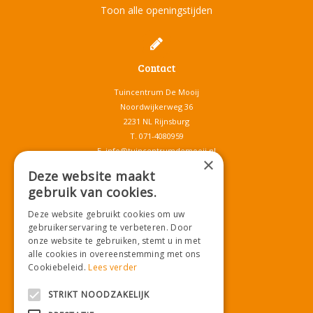
Toon alle openingstijden
Contact
Tuincentrum De Mooij
Noordwijkerweg 36
2231 NL Rijnsburg
T.
071-4080959
E.
info@tuincentrumdemooij.nl
×
Deze website maakt
gebruik van cookies.
Download onze App!
Deze website gebruikt cookies om uw
gebruikerservaring te verbeteren. Door
onze website te gebruiken, stemt u in met
alle cookies in overeenstemming met ons
Cookiebeleid.
Lees verder
STRIKT NOODZAKELIJK