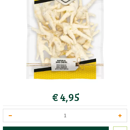
€
4
,
95