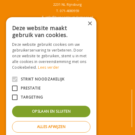
2231 NL Rijnsburg
T.
071-4080959
E.
info@tuincentrumdemooij.nl
×
Deze website maakt
gebruik van cookies.
Download onze App!
Deze website gebruikt cookies om uw
gebruikerservaring te verbeteren. Door
onze website te gebruiken, stemt u in met
alle cookies in overeenstemming met ons
Cookiebeleid.
Lees verder
STRIKT NOODZAKELIJK
PRESTATIE
© Tuincentrum De Mooij
TARGETING
Algemene voorwaarden
Privacy statement
OPSLAAN EN SLUITEN
Bezorginformatie
Betaalinformatie
ALLES AFWIJZEN
Privacy policy