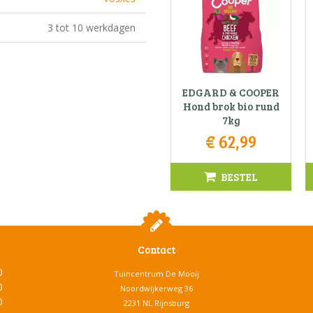
3 tot 10 werkdagen
EDGARD & COOPER
Hond brok bio rund
7kg
€
62
,
99
BESTEL
Contact
0
Tuincentrum De Mooij
0
Noordwijkerweg 36
0
2231 NL Rijnsburg