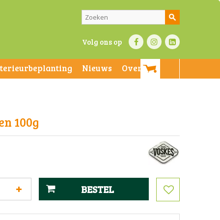
Volg ons op
nterieurbeplanting
Nieuws
Over ons
en 100g