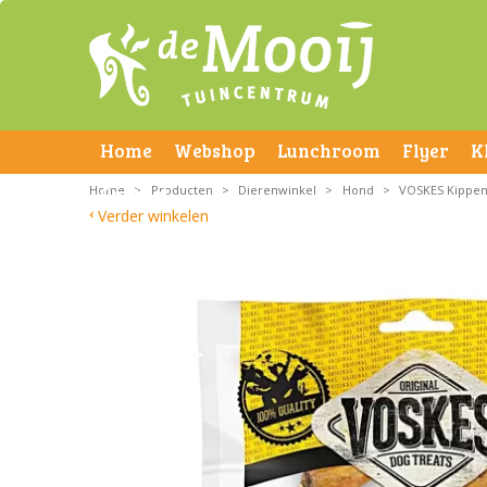
Home
Webshop
Lunchroom
Flyer
K
Home
Contact
>
Producten
>
Dierenwinkel
>
Hond
>
VOSKES Kippen
Verder winkelen