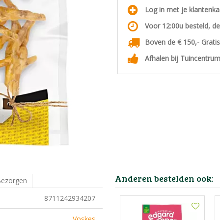
Log in met je klantenk
Voor 12:00u besteld, d
Boven de € 150,- Grati
Afhalen bij Tuincentrum
Anderen bestelden ook:
ezorgen
8711242934207
Voskes