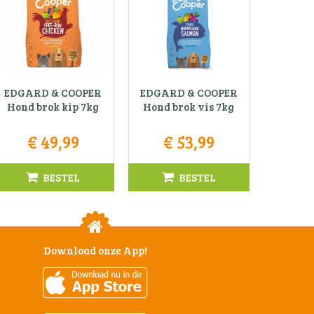
EDGARD & COOPER
EDGARD & COOPER
Hond brok kip 7kg
Hond brok vis 7kg
€
49
,
99
€
53
,
99
BESTEL
BESTEL
Download onze App!