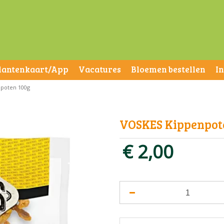
lantenkaart/App
Vacatures
Bloemen bestellen
I
poten 100g
VOSKES Kippenpot
€
2
,
00