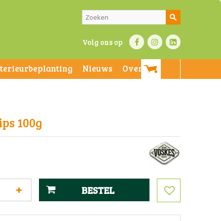
Volg ons op
nterieurbeplanting
Nieuws
Over ons
ps 100g