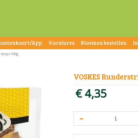
lantenkaart/App
Vacatures
Bloemen bestellen
I
strips 100g
VOSKES Runderstri
€
4
,
35