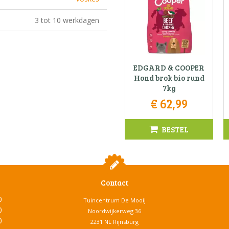
3 tot 10 werkdagen
EDGARD & COOPER
Hond brok bio rund
7kg
€
62
,
99
BESTEL
Contact
0
Tuincentrum De Mooij
0
Noordwijkerweg 36
0
2231 NL Rijnsburg