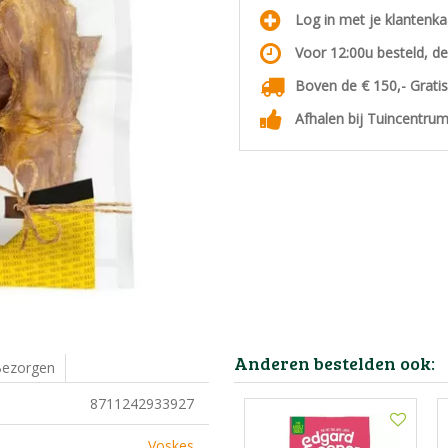
Log in met je klantenk
Voor 12:00u besteld, d
Boven de € 150,- Grati
Afhalen bij Tuincentrum
Anderen bestelden ook:
ezorgen
8711242933927
Voskes