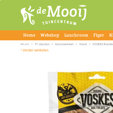
Home
Webshop
Lunchroom
Flyer
K
Home
Contact
>
Producten
>
Dierenwinkel
>
Hond
>
VOSKES Runder
Verder winkelen