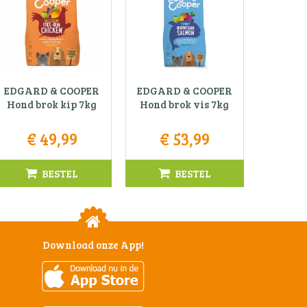
EDGARD & COOPER
EDGARD & COOPER
Hond brok kip 7kg
Hond brok vis 7kg
€
49
,
99
€
53
,
99
BESTEL
BESTEL
Download onze App!