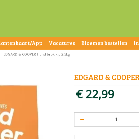
lantenkaart/App
Vacatures
Bloemen bestellen
I
>
EDGARD & COOPER Hond brok kip 2.5kg
EDGARD & COOPER 
€
22
,
99