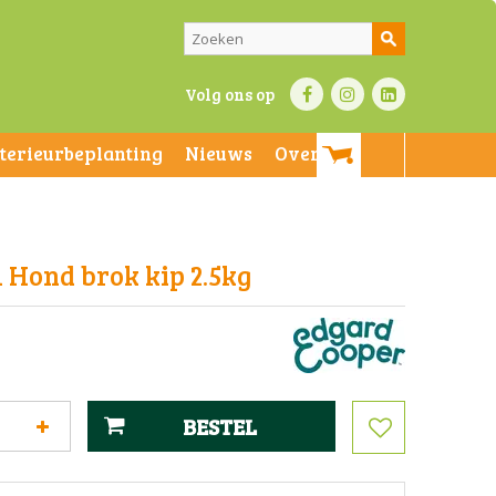
Volg ons op
nterieurbeplanting
Nieuws
Over ons
Hond brok kip 2.5kg