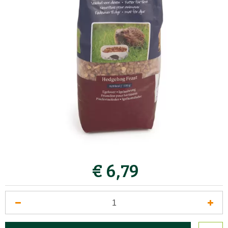
€
6
,
79