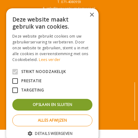
T.
071-4080959
E.
info@tuincentrumdemooij.nl
×
Deze website maakt
gebruik van cookies.
Download onze App!
Deze website gebruikt cookies om uw
gebruikerservaring te verbeteren. Door
onze website te gebruiken, stemt u in met
alle cookies in overeenstemming met ons
Cookiebeleid.
Lees verder
STRIKT NOODZAKELIJK
PRESTATIE
© Tuincentrum De Mooij
TARGETING
Algemene voorwaarden
Privacy statement
OPSLAAN EN SLUITEN
Bezorginformatie
Betaalinformatie
ALLES AFWIJZEN
Privacy policy
Green Solutions
|
Tuincentrum Overzicht
DETAILS WEERGEVEN