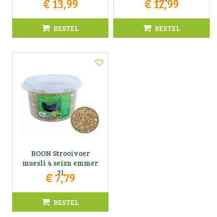
€
13
,
99
€
12
,
99
BESTEL
BESTEL
BOON Strooivoer
muesli 4 seizn emmer
2l
€
7
,
79
BESTEL