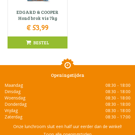
EDGARD & COOPER
Hond brok vis 7kg
€
53
,
99
BESTEL
Openingstijden
Maandag
08:30 - 18:00
Dinsdag
08:30 - 18:00
Woensdag
08:30 - 18:00
Donderdag
08:30 - 18:00
Vrijdag
08:30 - 18:00
Zaterdag
08:30 - 17:00
Onze lunchroom sluit een half uur eerder dan de winkel!
Toon alle openingstijden