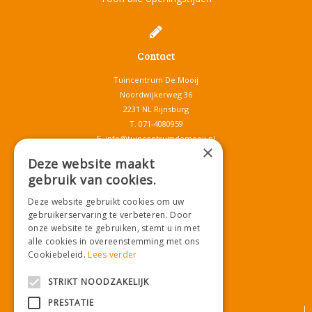
Contact
Tuincentrum De Mooij
Noordwijkerweg 36
2231 NL Rijnsburg
T.
071-4080959
E.
info@tuincentrumdemooij.nl
×
Deze website maakt
gebruik van cookies.
Download onze App!
Deze website gebruikt cookies om uw
gebruikerservaring te verbeteren. Door
onze website te gebruiken, stemt u in met
alle cookies in overeenstemming met ons
Cookiebeleid.
Lees verder
STRIKT NOODZAKELIJK
PRESTATIE