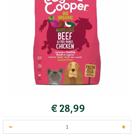
€
28
,
99