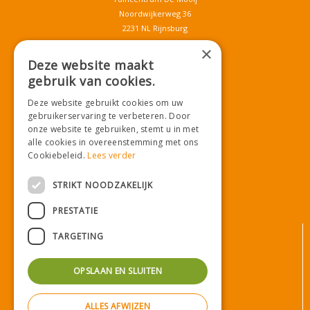
Noordwijkerweg 36
2231 NL Rijnsburg
T.
071-4080959
×
E.
info@tuincentrumdemooij.nl
Deze website maakt
gebruik van cookies.
Deze website gebruikt cookies om uw
Download onze App!
gebruikerservaring te verbeteren. Door
onze website te gebruiken, stemt u in met
alle cookies in overeenstemming met ons
Cookiebeleid.
Lees verder
STRIKT NOODZAKELIJK
PRESTATIE
© Tuincentrum De Mooij
TARGETING
Algemene voorwaarden
Privacy statement
OPSLAAN EN SLUITEN
Bezorginformatie
Betaalinformatie
ALLES AFWIJZEN