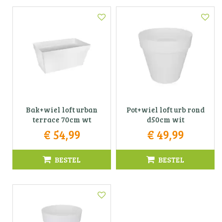
Bak+wiel loft urban
Pot+wiel loft urb rond
terrace 70cm wt
d50cm wit
€
54
,
99
€
49
,
99
BESTEL
BESTEL