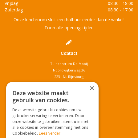
Vrijdag
08:30 - 18:00
Zaterdag
08:30 - 17:00
Onze lunchroom sluit een half uur eerder dan de winkel!
Toon alle openingstijden
Contact
Tuincentrum De Mooij
Noordwijkerweg 36
2231 NL Rijnsburg
T.
071-4080959
×
E.
info@tuincentrumdemooij.nl
Deze website maakt
gebruik van cookies.
Deze website gebruikt cookies om uw
Download onze App!
gebruikerservaring te verbeteren. Door
onze website te gebruiken, stemt u in met
alle cookies in overeenstemming met ons
Cookiebeleid.
Lees verder