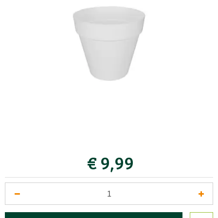
€
9
,
99