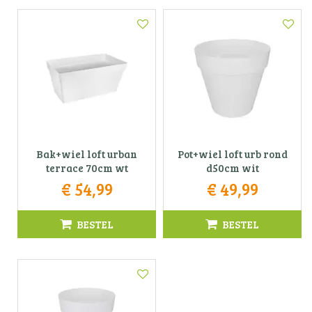
Bak+wiel loft urban
Pot+wiel loft urb rond
terrace 70cm wt
d50cm wit
€
54
,
99
€
49
,
99
BESTEL
BESTEL