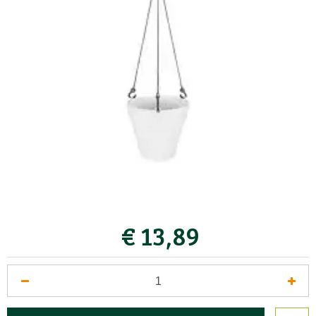
€
13
,
89