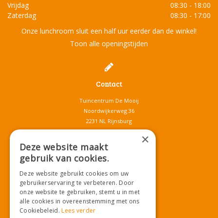
Vrijdag
08:30 - 18:00
Zaterdag
08:30 - 17:00
Onze lunchroom sluit een half uur eerder dan de winkel!
Toon alle openingstijden
Contact
Tuincentrum De Mooij
Noordwijkerweg 36
2231 NL Rijnsburg
T.
071-4080959
×
E.
info@tuincentrumdemooij.nl
Deze website maakt
gebruik van cookies.
Deze website gebruikt cookies om uw
Download onze App!
gebruikerservaring te verbeteren. Door
onze website te gebruiken, stemt u in met
alle cookies in overeenstemming met ons
Cookiebeleid.
Lees verder