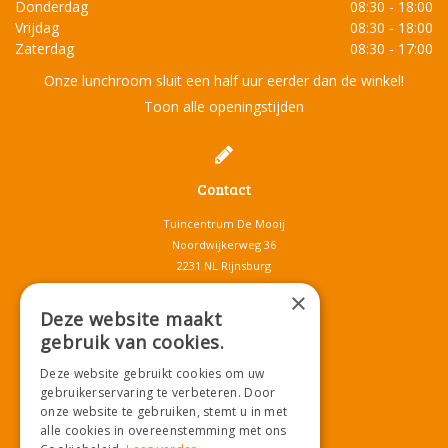
Donderdag
08:30 - 18:00
Vrijdag
08:30 - 18:00
Zaterdag
08:30 - 17:00
Onze lunchroom sluit een half uur eerder dan de winkel!
Toon alle openingstijden
Contact
Tuincentrum De Mooij
Noordwijkerweg 36
2231 NL Rijnsburg
T.
071-4080959
×
E.
info@tuincentrumdemooij.nl
Deze website maakt
gebruik van cookies.
Deze website gebruikt cookies om uw
Download onze App!
gebruikerservaring te verbeteren. Door
onze website te gebruiken, stemt u in met
alle cookies in overeenstemming met ons