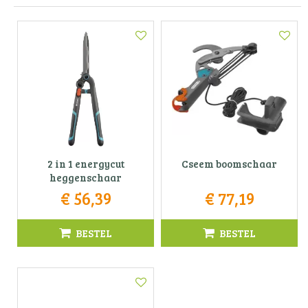
2 in 1 energycut
Cseem boomschaar
heggenschaar
€
56
,
39
€
77
,
19
BESTEL
BESTEL