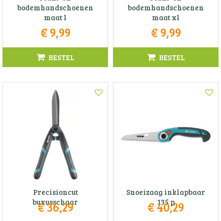
bodemhandschoenen
bodemhandschoenen
maat l
maat xl
€
9
,
99
€
9
,
99
BESTEL
BESTEL
Precisioncut
Snoeizaag inklapbaar
buxusschaar
135 p
€
36
,
29
€
40
,
29