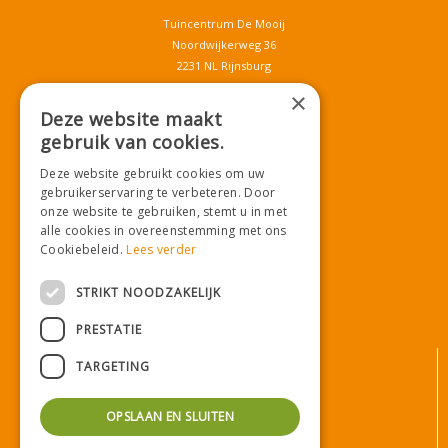
Tuincentrum De Mooij
Noordwijkerweg 36
2231 NL Rijnsburg
T.
071-4080959
×
E.
info@tuincentrumdemooij.nl
Deze website maakt
gebruik van cookies.
Deze website gebruikt cookies om uw
Download onze App!
gebruikerservaring te verbeteren. Door
onze website te gebruiken, stemt u in met
alle cookies in overeenstemming met ons
Cookiebeleid.
Lees verder
STRIKT NOODZAKELIJK
PRESTATIE
© Tuincentrum De Mooij
TARGETING
Algemene voorwaarden
Privacy statement
OPSLAAN EN SLUITEN
Bezorginformatie