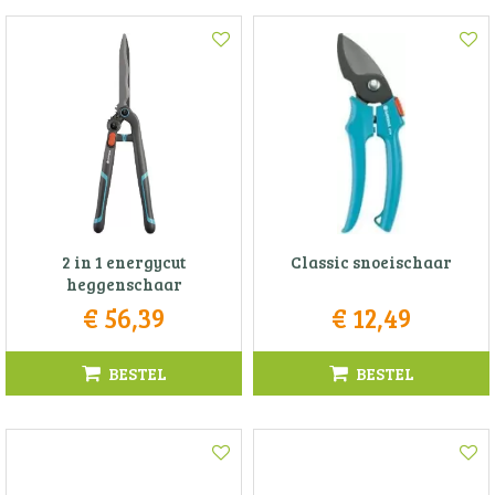
2 in 1 energycut
Classic snoeischaar
heggenschaar
€
56
,
39
€
12
,
49
BESTEL
BESTEL