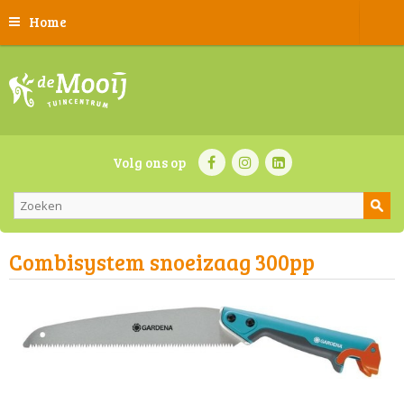
Home
Volg ons op
Combisystem snoeizaag 300pp