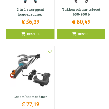
2 in 1 energycut
Takkenschaar telecut
heggenschaar
650-900 b
€
56
,
39
€
80
,
49
BESTEL
BESTEL
Cseem boomschaar
€
77
,
19