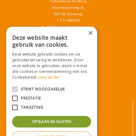
Tuincentrum De Mooij
Noordwijkerweg 36
2231 NL Rijnsburg
T.
071-4080959
E.
info@tuincentrumdemooij.nl
×
Deze website maakt
gebruik van cookies.
Download onze App!
Deze website gebruikt cookies om uw
gebruikerservaring te verbeteren. Door
onze website te gebruiken, stemt u in met
alle cookies in overeenstemming met ons
Cookiebeleid.
Lees verder
STRIKT NOODZAKELIJK
PRESTATIE
© Tuincentrum De Mooij
TARGETING
Algemene voorwaarden
Privacy statement
OPSLAAN EN SLUITEN
Bezorginformatie
Betaalinformatie