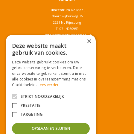
Tuincentrum De Mooij
Noordwijkerweg 36
2231 NL Rijnsburg
T.
071-4080959
E.
info@tuincentrumdemooij.nl
×
Deze website maakt
gebruik van cookies.
Download onze App!
Deze website gebruikt cookies om uw
gebruikerservaring te verbeteren. Door
onze website te gebruiken, stemt u in met
alle cookies in overeenstemming met ons
Cookiebeleid.
Lees verder
STRIKT NOODZAKELIJK
PRESTATIE
© Tuincentrum De Mooij
TARGETING
Algemene voorwaarden
Privacy statement
OPSLAAN EN SLUITEN
Bezorginformatie