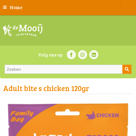
Home
Volg ons op
Adult bite s chicken 120gr