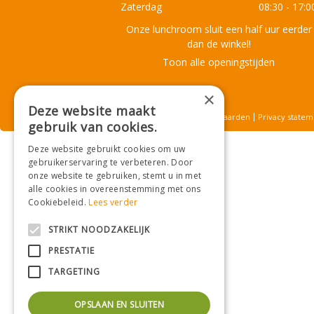
Zaterdag
08:30 - 17:0
Onze lunchroom sluit een half uur eerder
dan de winkel!
Toon alle openingstijden
×
Deze website maakt
© Tuincentrum De Mooij
Algemene voorwaarden
Privacy statem
gebruik van cookies.
Deze website gebruikt cookies om uw
gebruikerservaring te verbeteren. Door
onze website te gebruiken, stemt u in met
alle cookies in overeenstemming met ons
Cookiebeleid.
Lees verder
STRIKT NOODZAKELIJK
PRESTATIE
TARGETING
OPSLAAN EN SLUITEN