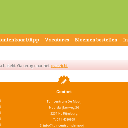
lantenkaart/App
Vacatures
Bloemen bestellen
I
schakeld. Ga terug naar het
overzicht
.
Contact
0
Tuincentrum De Mooij
0
Noordwijkerweg 36
0
2231 NL Rijnsburg
0
T.
071-4080959
0
E.
info@tuincentrumdemooij.nl