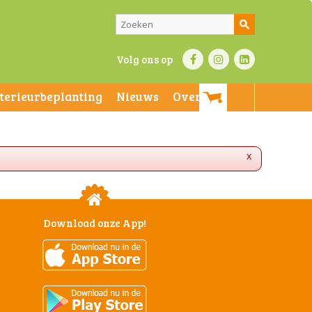
Volg ons op
nterieurbeplanting
Nieuws
Over ons
x
Download onze App!