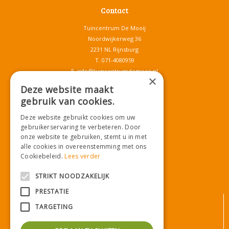
Contact
Tuincentrum De Mooij
Noordwijkerweg 36
2231 NL Rijnsburg
T.
071-4080959
E.
info@tuincentrumdemooij.nl
×
Deze website maakt
gebruik van cookies.
Download onze App!
Deze website gebruikt cookies om uw
gebruikerservaring te verbeteren. Door
onze website te gebruiken, stemt u in met
alle cookies in overeenstemming met ons
Cookiebeleid.
Lees verder
STRIKT NOODZAKELIJK
PRESTATIE
© Tuincentrum De Mooij
TARGETING
Algemene voorwaarden
Privacy statement