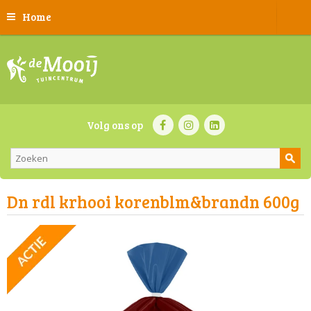
Home
Volg ons op
Dn rdl krhooi korenblm&brandn 600g