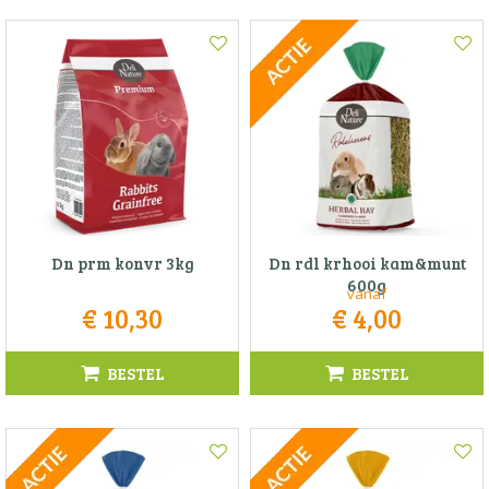
Dn prm konvr 3kg
Dn rdl krhooi kam&munt
600g
vanaf
€
10
,
30
€
4
,
00
BESTEL
BESTEL