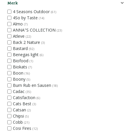
Merk
4 Seasons Outdoor
(61)
4So by Taste
(14)
Almo
(7)
ANNA"S COLLECTION
(23)
Atleve
(22)
Back 2 Nature
(3)
Bastard
(92)
Benegas light
(6)
Biofood
(1)
Biokats
(7)
Boon
(16)
Boony
(5)
Burn Rub en Sausen
(18)
Cadac
(35)
Catisfaction
(6)
Cats Best
(3)
Catsan
(2)
Chipsi
(5)
Cobb
(21)
Cosi Fires
(12)