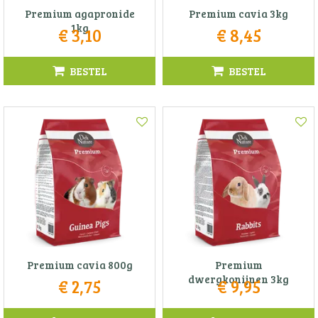
Premium agapronide
Premium cavia 3kg
1kg
€
3
,
10
€
8
,
45
BESTEL
BESTEL
Premium cavia 800g
Premium
dwergkonijnen 3kg
€
2
,
75
€
9
,
95