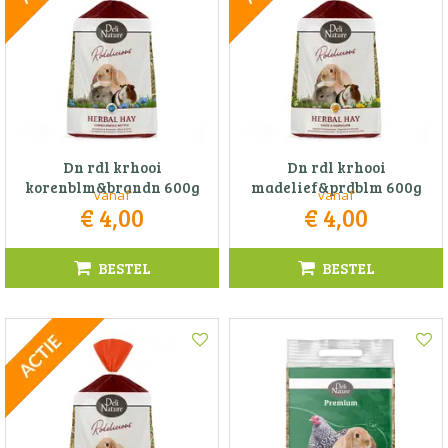
Dn rdl krhooi
Dn rdl krhooi
korenblm&brandn 600g
madelief&prdblm 600g
vanaf
vanaf
€
4
,
00
€
4
,
00
BESTEL
BESTEL