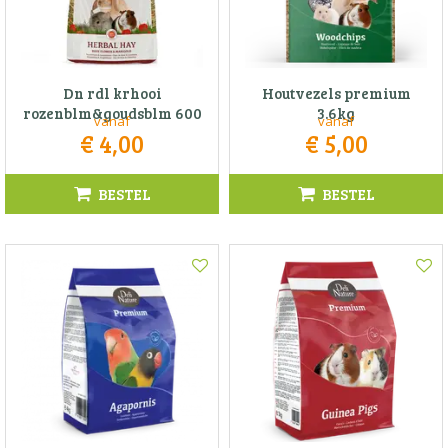
Dn rdl krhooi
Houtvezels premium
rozenblm&goudsblm 600
3.6kg
vanaf
vanaf
€
4
,
00
€
5
,
00
BESTEL
BESTEL