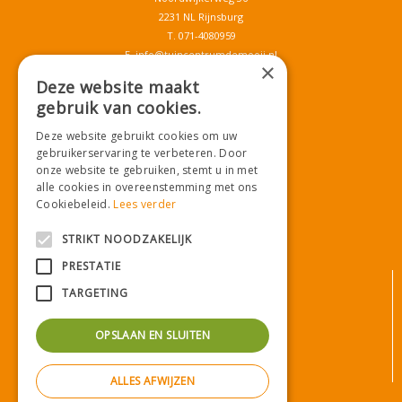
2231 NL Rijnsburg
T.
071-4080959
E.
info@tuincentrumdemooij.nl
×
Deze website maakt
gebruik van cookies.
Download onze App!
Deze website gebruikt cookies om uw
gebruikerservaring te verbeteren. Door
onze website te gebruiken, stemt u in met
alle cookies in overeenstemming met ons
Cookiebeleid.
Lees verder
STRIKT NOODZAKELIJK
PRESTATIE
© Tuincentrum De Mooij
TARGETING
Algemene voorwaarden
Privacy statement
OPSLAAN EN SLUITEN
Bezorginformatie
Betaalinformatie
ALLES AFWIJZEN
Privacy policy