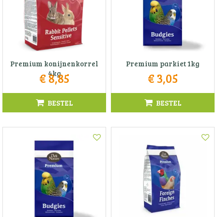
Premium konijnenkorrel
Premium parkiet 1kg
4kg
€
8
,
85
€
3
,
05
BESTEL
BESTEL