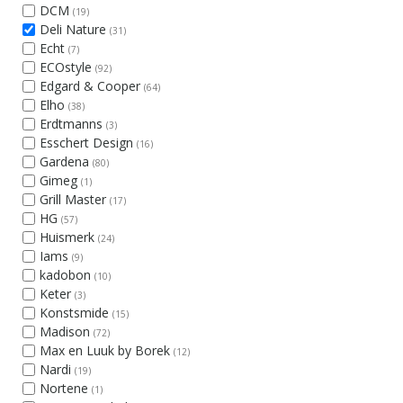
DCM
(19)
Deli Nature
(31)
Echt
(7)
ECOstyle
(92)
Edgard & Cooper
(64)
Elho
(38)
Erdtmanns
(3)
Esschert Design
(16)
Gardena
(80)
Gimeg
(1)
Grill Master
(17)
HG
(57)
Huismerk
(24)
Iams
(9)
kadobon
(10)
Keter
(3)
Konstsmide
(15)
Madison
(72)
Max en Luuk by Borek
(12)
Nardi
(19)
Nortene
(1)