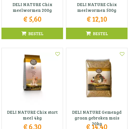
DELI NATURE Chix
DELI NATURE Chix
meelwormen 200g
meelwormen 500g
€
5
,
60
€
12
,
10
BESTEL
BESTEL
DELI NATURE Chix start
DELI NATURE Gemengd
meel 4kg
graan gebroken mais
20kg
€
6
,
30
€
14
,
40