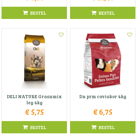
BESTEL
BESTEL
DELI NATURE Graanmix
Dn prm caviakor 4kg
leg 4kg
€
5
,
75
€
6
,
75
BESTEL
BESTEL