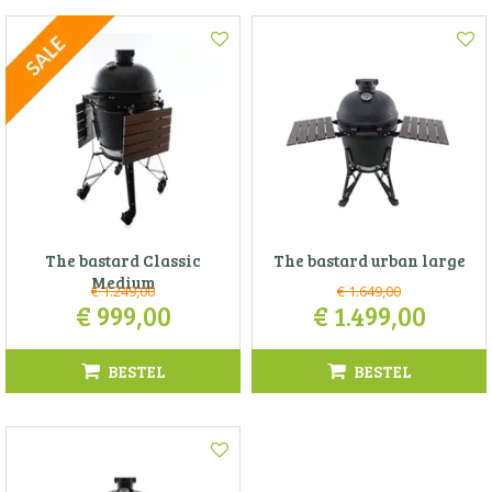
The bastard Classic
The bastard urban large
Medium
€
1.249
,
00
€
1.649
,
00
€
999
,
00
€
1.499
,
00
BESTEL
BESTEL