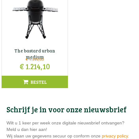
The bastard urban
medium
€
1.349
,
00
€
1.214
,
10
BESTEL
Schrijf je in voor onze nieuwsbrief
Wilt u 1 keer per week onze digitale nieuwsbrief ontvangen?
Meld u dan hier aan!
Wij slaan uw gegevens secuur op conform onze
privacy policy
.