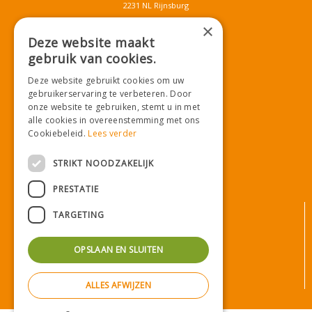
2231 NL Rijnsburg
T.
071-4080959
×
E.
info@tuincentrumdemooij.nl
Deze website maakt
gebruik van cookies.
Deze website gebruikt cookies om uw
Download onze App!
gebruikerservaring te verbeteren. Door
onze website te gebruiken, stemt u in met
alle cookies in overeenstemming met ons
Cookiebeleid.
Lees verder
STRIKT NOODZAKELIJK
PRESTATIE
© Tuincentrum De Mooij
TARGETING
Algemene voorwaarden
Privacy statement
OPSLAAN EN SLUITEN
Bezorginformatie
Betaalinformatie
ALLES AFWIJZEN
Privacy policy