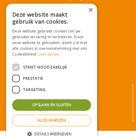
T.
071-4080959
×
E.
info@tuincentrumdemooij.nl
Deze website maakt
gebruik van cookies.
Deze website gebruikt cookies om uw
Download onze App!
gebruikerservaring te verbeteren. Door
onze website te gebruiken, stemt u in met
alle cookies in overeenstemming met ons
Cookiebeleid.
Lees verder
STRIKT NOODZAKELIJK
PRESTATIE
© Tuincentrum De Mooij
TARGETING
Algemene voorwaarden
Privacy statement
OPSLAAN EN SLUITEN
Bezorginformatie
Betaalinformatie
ALLES AFWIJZEN
Privacy policy
Green Solutions
|
Tuincentrum Overzicht
DETAILS WEERGEVEN