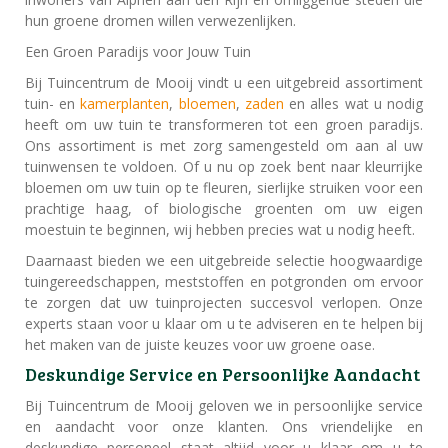
hun groene dromen willen verwezenlijken.
Een Groen Paradijs voor Jouw Tuin
Bij Tuincentrum de Mooij vindt u een uitgebreid assortiment
tuin- en
kamerplanten
,
bloemen
,
zaden
en alles wat u nodig
heeft om uw tuin te transformeren tot een groen paradijs.
Ons assortiment is met zorg samengesteld om aan al uw
tuinwensen te voldoen. Of u nu op zoek bent naar kleurrijke
bloemen om uw tuin op te fleuren, sierlijke struiken voor een
prachtige haag, of biologische groenten om uw eigen
moestuin te beginnen, wij hebben precies wat u nodig heeft.
Daarnaast bieden we een uitgebreide selectie hoogwaardige
tuingereedschappen, meststoffen en potgronden om ervoor
te zorgen dat uw tuinprojecten succesvol verlopen. Onze
experts staan voor u klaar om u te adviseren en te helpen bij
het maken van de juiste keuzes voor uw groene oase.
Deskundige Service en Persoonlijke Aandacht
Bij Tuincentrum de Mooij geloven we in persoonlijke service
en aandacht voor onze klanten. Ons vriendelijke en
deskundige personeel staat altijd voor u klaar om u te