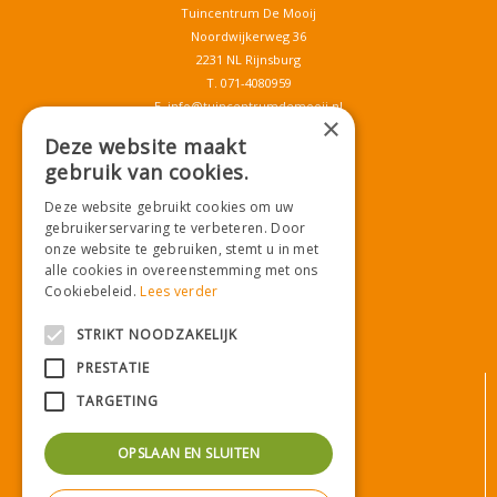
Tuincentrum De Mooij
Noordwijkerweg 36
2231 NL Rijnsburg
T.
071-4080959
E.
info@tuincentrumdemooij.nl
×
Deze website maakt
gebruik van cookies.
Download onze App!
Deze website gebruikt cookies om uw
gebruikerservaring te verbeteren. Door
onze website te gebruiken, stemt u in met
alle cookies in overeenstemming met ons
Cookiebeleid.
Lees verder
STRIKT NOODZAKELIJK
PRESTATIE
© Tuincentrum De Mooij
TARGETING
Algemene voorwaarden
Privacy statement
OPSLAAN EN SLUITEN
Bezorginformatie
Betaalinformatie