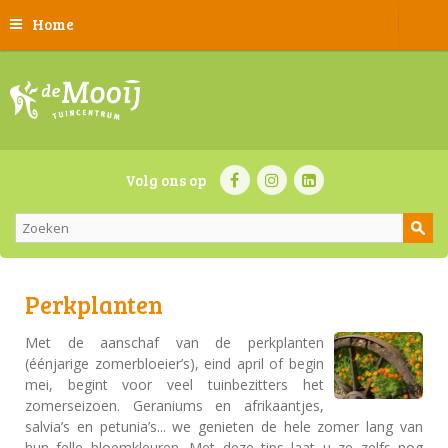
Home
Volg ons op
Perkplanten
Met de aanschaf van de perkplanten
(éénjarige zomerbloeier’s), eind april of begin
mei, begint voor veel tuinbezitters het
zomerseizoen. Geraniums en afrikaantjes,
salvia’s en petunia’s... we genieten de hele zomer lang van
hun felle bloemkleuren. Met deze tips laat u ze zelfs nog