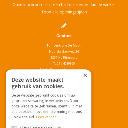
Onze lunchroom sluit een half uur eerder dan de winkel!
Toon alle openingstijden
Contact
Tuincentrum De Mooij
Noordwijkerweg 36
2231 NL Rijnsburg
T.
071-4080959
E.
info@tuincentrumdemooij.nl
×
Deze website maakt
gebruik van cookies.
Download onze App!
Deze website gebruikt cookies om uw
gebruikerservaring te verbeteren. Door
onze website te gebruiken, stemt u in met
alle cookies in overeenstemming met ons
Cookiebeleid.
Lees verder