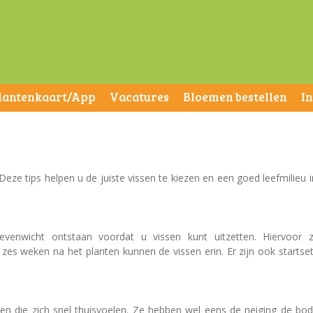
lantenkaart/App
Vacatures
Bloemen bestellen
I
eze tips helpen u de juiste vissen te kiezen en een goed leefmilieu i
venwicht ontstaan voordat u vissen kunt uitzetten. Hiervoor z
zes weken na het planten kunnen de vissen erin. Er zijn ook startse
sen die zich snel thuisvoelen. Ze hebben wel eens de neiging de bo