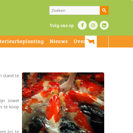
Volg ons op
nterieurbeplanting
Nieuws
Over ons
n stand te
ijn zowel
ts te koop
dem los te