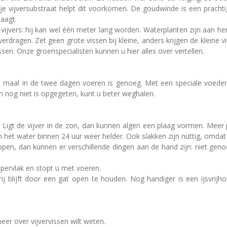
e vijversubstraat helpt dit voorkomen. De goudwinde is een prachtig
aagt.
 vijvers: hij kan wel één meter lang worden. Waterplanten zijn aan h
ar verdragen. Zet geen grote vissen bij kleine, anders krijgen de klei
issen. Onze groenspecialisten kunnen u hier alles over vertellen.
Een maal in de twee dagen voeren is genoeg. Met een speciale voederr
n nog niet is opgegeten, kunt u beter weghalen.
r. Ligt de vijver in de zon, dan kunnen algen een plaag vormen. Meer
et water binnen 24 uur weer helder. Ook slakken zijn nuttig, omdat 
en, dan kunnen er verschillende dingen aan de hand zijn: niet genoeg
ppervlak en stopt u met voeren.
vrij blijft door een gat open te houden. Nog handiger is een ijsvrijh
er over vijvervissen wilt weten.