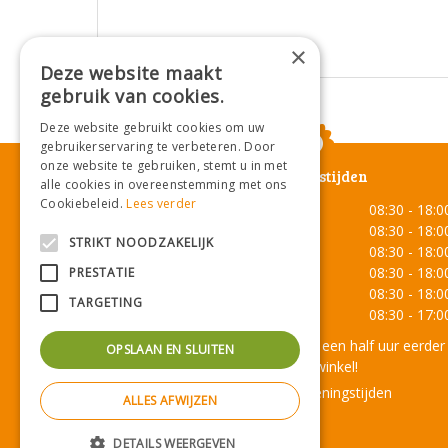
×
Deze website maakt
gebruik van cookies.
Deze website gebruikt cookies om uw
gebruikerservaring te verbeteren. Door
onze website te gebruiken, stemt u in met
Openingstijden
alle cookies in overeenstemming met ons
Cookiebeleid.
Lees verder
Maandag
08:30 - 18:0
Dinsdag
08:30 - 18:0
STRIKT NOODZAKELIJK
Woensdag
08:30 - 18:0
Donderdag
08:30 - 18:0
PRESTATIE
Vrijdag
08:30 - 18:0
TARGETING
Zaterdag
08:30 - 17:0
Onze lunchroom sluit een half uur eerder
OPSLAAN EN SLUITEN
dan de winkel!
Toon alle openingstijden
ALLES AFWIJZEN
DETAILS WEERGEVEN