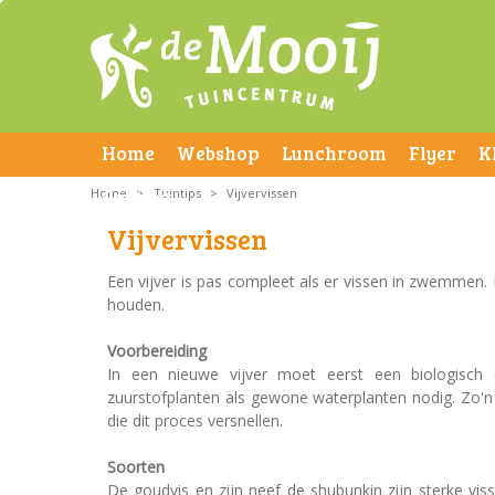
Home
Webshop
Lunchroom
Flyer
K
Home
Contact
>
Tuintips
>
Vijvervissen
Vijvervissen
Een vijver is pas compleet als er vissen in zwemmen. D
houden.
Voorbereiding
In een nieuwe vijver moet eerst een biologisch e
zuurstofplanten als gewone waterplanten nodig. Zo'n 
die dit proces versnellen.
Soorten
De goudvis en zijn neef de shubunkin zijn sterke vis