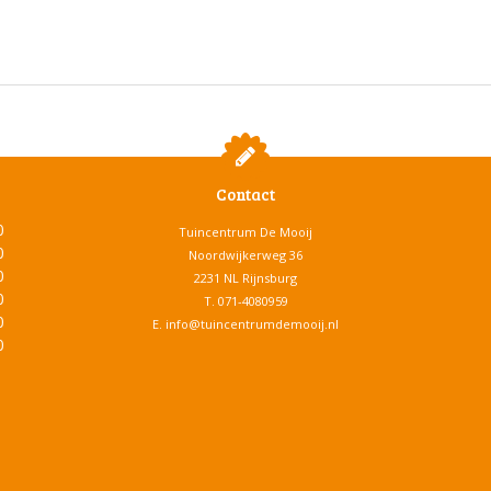
Contact
0
Tuincentrum De Mooij
0
Noordwijkerweg 36
0
2231 NL Rijnsburg
0
T.
071-4080959
0
E.
info@tuincentrumdemooij.nl
0