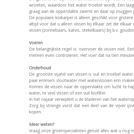
wroeten, waardoor het water troebel wordt. Een laagj
graag aan de oppervlakte zwemt en daar op muggen j
De populaire koikarper is alleen geschikt voor grotere
altijd voor dat u alleen vissen bij elkaar zet die elka
vissen (zonnebaars, katvis, stekelbaars) bij b.v. goudv
Voeren
De belangrijkste regel is: overvoer de vissen niet. 
meteen even controleren. Het voer dat na tien minute
Onderhoud
De grootste vijand van vissen is vuil en troebel wate
paar emmers slootwater met watervlooien erin maken h
Komen de vissen naar de oppervlakte om lucht te happ
water, te veel vissen of een vuil biofilter.
In het najaar verwijdert u de bladeren van het watero
Zorg bij strenge vorst dat een deel van de vijver ijs
kopen.
Meer weten?
Vraag onze groenspecialisten gerust alles wat u nog me