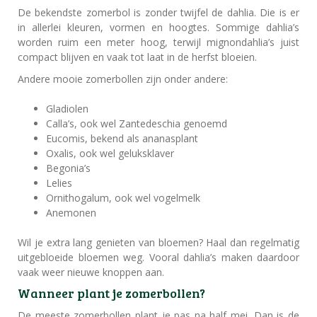
De bekendste zomerbol is zonder twijfel de dahlia. Die is er
in allerlei kleuren, vormen en hoogtes. Sommige dahlia’s
worden ruim een meter hoog, terwijl mignondahlia’s juist
compact blijven en vaak tot laat in de herfst bloeien.
Andere mooie zomerbollen zijn onder andere:
Gladiolen
Calla’s, ook wel Zantedeschia genoemd
Eucomis, bekend als ananasplant
Oxalis, ook wel geluksklaver
Begonia’s
Lelies
Ornithogalum, ook wel vogelmelk
Anemonen
Wil je extra lang genieten van bloemen? Haal dan regelmatig
uitgebloeide bloemen weg. Vooral dahlia’s maken daardoor
vaak weer nieuwe knoppen aan.
Wanneer plant je zomerbollen?
De meeste zomerbollen plant je pas na half mei. Dan is de