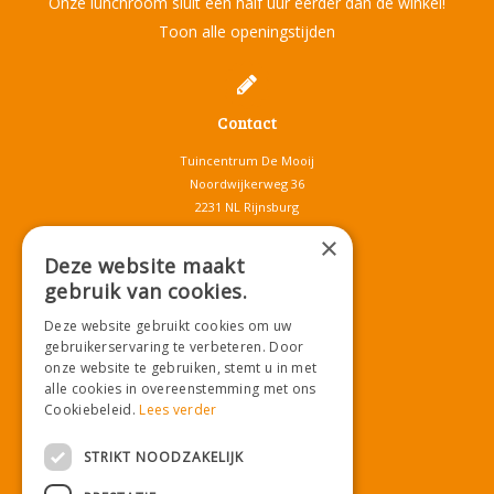
Onze lunchroom sluit een half uur eerder dan de winkel!
Toon alle openingstijden
Contact
Tuincentrum De Mooij
Noordwijkerweg 36
2231 NL Rijnsburg
T.
071-4080959
×
E.
info@tuincentrumdemooij.nl
Deze website maakt
gebruik van cookies.
Deze website gebruikt cookies om uw
Download onze App!
gebruikerservaring te verbeteren. Door
onze website te gebruiken, stemt u in met
alle cookies in overeenstemming met ons
Cookiebeleid.
Lees verder
STRIKT NOODZAKELIJK