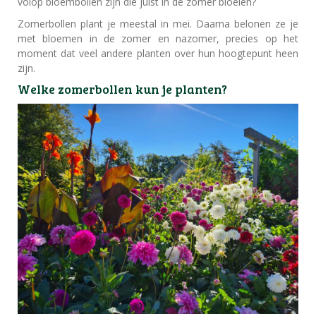
volop bloembollen zijn die juist in de zomer bloeien?
Zomerbollen plant je meestal in mei. Daarna belonen ze je
met bloemen in de zomer en nazomer, precies op het
moment dat veel andere planten over hun hoogtepunt heen
zijn.
Welke zomerbollen kun je planten?