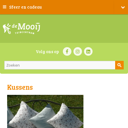
Sfeer en cadeau
Volg ons op
Kussens