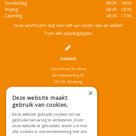
Donderdag
08:30 - 18:00
Vrijdag
08:30 - 18:00
Zaterdag
08:30 - 17:00
Onze lunchroom sluit een half uur eerder dan de winkel!
Toon alle openingstijden
Contact
Tuincentrum De Mooij
Noordwijkerweg 36
2231 NL Rijnsburg
T.
071-4080959
×
E.
info@tuincentrumdemooij.nl
Deze website maakt
gebruik van cookies.
Deze website gebruikt cookies om uw
Download onze App!
gebruikerservaring te verbeteren. Door
onze website te gebruiken, stemt u in met
alle cookies in overeenstemming met ons