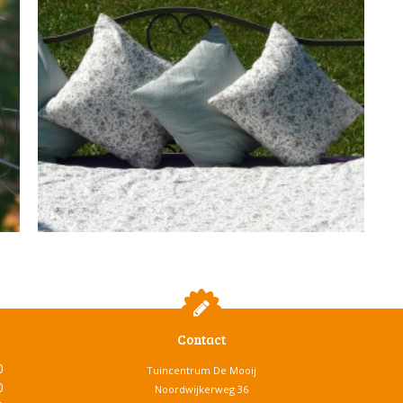
Contact
0
Tuincentrum De Mooij
0
Noordwijkerweg 36