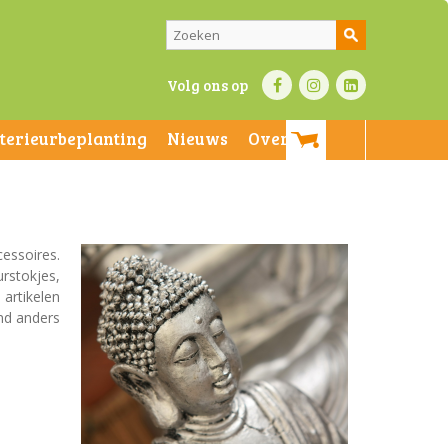
Volg ons op
nterieurbeplanting
Nieuws
Over ons
cessoires.
rstokjes,
 artikelen
nd anders