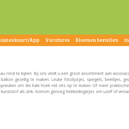
lantenkaart/App
Vacatures
Bloemen bestellen
I
deau rond te kijken. Bij ons vindt u een groot assortiment aan woonac
on gezellig te maken. Leuke fotolijstjes, spiegels, beeldjes, geu
spreuken om die kale hoek net iets op te leuken. Of meer praktische
l kunststof als zink. Kortom genoeg hebbedingetjes om uzelf of iema