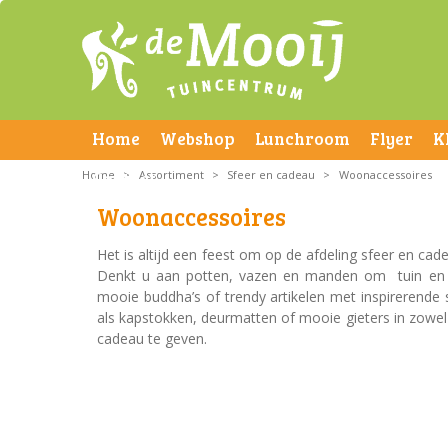
Home
Webshop
Lunchroom
Flyer
K
Home
Contact
>
Assortiment
>
Sfeer en cadeau
>
Woonaccessoires
Woonaccessoires
Het is altijd een feest om op de afdeling sfeer en ca
Denkt u aan potten, vazen en manden om tuin en balk
mooie buddha’s of trendy artikelen met inspirerende 
als kapstokken, deurmatten of mooie gieters in zowe
cadeau te geven.