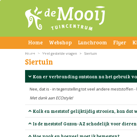
Home
Webshop
Lunchroom
Flyer
K
Home
Contact
>
Veel gestelde vragen
>
Siertuin
Siertuin
Kan er verbranding ontstaan na het gebruik va
Nee, dat is - in tegenstelling tot veel andere meststoffen -
Met dank aan ECOstyle!
Kalk en meststof gelijktijdig strooien, kan dat 
Is de meststof Gazon-AZ schadelijk voor dieren
Hoe vaak en hoeveel moet ik bemesten?