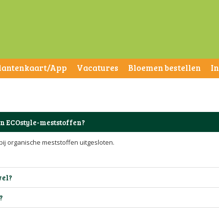
lantenkaart/App
Vacatures
Bloemen bestellen
I
n ECOstyle-meststoffen?
 bij organische meststoffen uitgesloten.
wel?
?