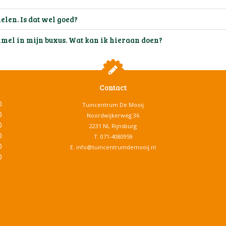
elen. Is dat wel goed?
mmel in mijn buxus. Wat kan ik hieraan doen?
Contact
0
Tuincentrum De Mooij
0
Noordwijkerweg 36
0
2231 NL Rijnsburg
0
T.
071-4080959
0
E.
info@tuincentrumdemooij.nl
0