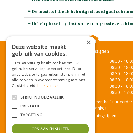
De meststof die ik heb uitgestrooid gaat schimm
Ik heb plotseling last van een agressieve schi
×
Deze website maakt
Openingstijden
gebruik van cookies.
Maandag
08:30 - 18:0
Deze website gebruikt cookies om uw
Dinsdag
08:30 - 18:0
gebruikerservaring te verbeteren. Door
Woensdag
08:30 - 18:0
onze website te gebruiken, stemt u in met
Donderdag
08:30 - 18:0
alle cookies in overeenstemming met ons
Cookiebeleid.
Lees verder
Vrijdag
08:30 - 18:0
Zaterdag
08:30 - 17:0
STRIKT NOODZAKELIJK
Onze lunchroom sluit een half uur eerder
PRESTATIE
dan de winkel!
TARGETING
Toon alle openingstijden
OPSLAAN EN SLUITEN