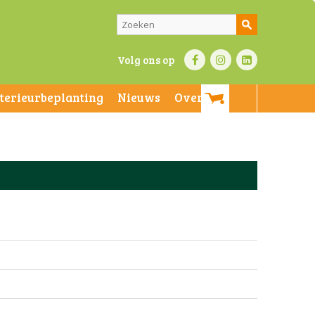
Volg ons op
nterieurbeplanting
Nieuws
Over ons