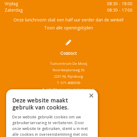
Vrijdag
08:30 - 18:00
Zaterdag
08:30 - 17:00
Onze lunchroom sluit een half uur eerder dan de winkel!
Toon alle openingstijden
Contact
Tuincentrum De Mooij
Noordwijkerweg 36
2231 NL Rijnsburg
T.
071-4080959
E.
info@tuincentrumdemooij.nl
×
Deze website maakt
gebruik van cookies.
Download onze App!
Deze website gebruikt cookies om uw
gebruikerservaring te verbeteren. Door
onze website te gebruiken, stemt u in met
alle cookies in overeenstemming met ons